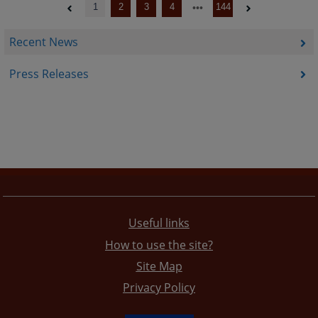
1
2
3
4
144
Recent News
Press Releases
Useful links
How to use the site?
Site Map
Privacy Policy