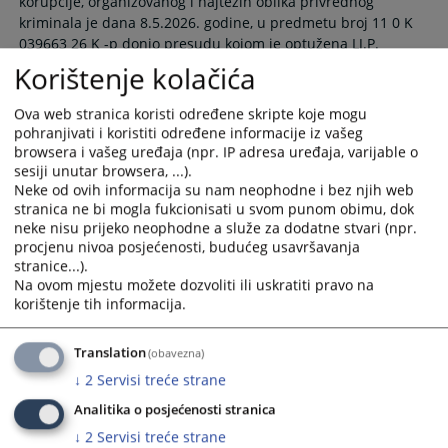
korupcije, organizovanog i najtežih oblika privrednog
kriminala je dana 8.5.2026. godine, u predmetu broj 11 0 K
039663 26 K -p donio presudu kojom je optužena LJ.P.
oglašen krivom što je počinila krivično djelo davanje mita iz
Korištenje kolačića
člana 320. stav 1. Krivičnog zakonika Republike Srpske
08.05.2026.
Ova web stranica koristi određene skripte koje mogu
pohranjivati i koristiti određene informacije iz vašeg
browsera i vašeg uređaja (npr. IP adresa uređaja, varijable o
Objava presude u predmetu koji se vodi
sesiji unutar browsera, ...).
protiv optuženog N.B. zbog krivičnog
Neke od ovih informacija su nam neophodne i bez njih web
djela davanje mita
stranica ne bi mogla fukcionisati u svom punom obimu, dok
neke nisu prijeko neophodne a služe za dodatne stvari (npr.
Okružni sud u Banjaluci, Posebno odjeljenje za suzbijanje
procjenu nivoa posjećenosti, budućeg usavršavanja
korupcije, organizovanog i najtežih oblika privrednog
stranice...).
kriminala je dana 30.4.2026. godine, u predmetu broj 11 0 K
Na ovom mjestu možete dozvoliti ili uskratiti pravo na
039289 26 K - p donio presudu kojom je optuženi N. B.
korištenje tih informacija.
oglašen krivim
30.04.2026.
Translation
(obavezna)
↓
2
Servisi treće strane
Objava presude u predmetu koji se vodi
Analitika o posjećenosti stranica
protiv optuženog O.O. zbog krivičnog
↓
2
Servisi treće strane
djela davanje mita