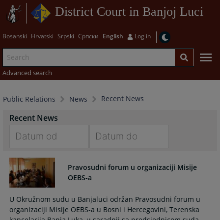
District Court in Banjoj Luci
Bosanski
Hrvatski
Srpski
Српски
English
Log in
Advanced search
Recent News
Public Relations
News
Recent News
Navigate
Navigate
forward
forward
Pravosudni forum u organizaciji Misije
to
to
OEBS-a
interact
interact
with
with
U Okružnom sudu u Banjaluci održan Pravosudni forum u
the
the
organizaciji Misije OEBS-a u Bosni i Hercegovini, Terenska
calendar
calendar
kancelarija Banja Luka, u saradnji sa predsjednicom suda