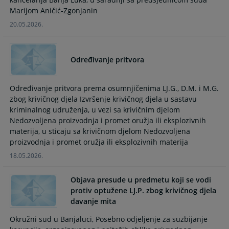
and
and
Marijom Aničić-Zgonjanin
select
select
20.05.2026.
a
a
date.
date.
Press
Press
Određivanje pritvora
the
the
question
question
mark
mark
Određivanje pritvora prema osumnjičenima LJ.G., D.M. i M.G.
key
key
zbog krivičnog djela Izvršenje krivičnog djela u sastavu
to
to
kriminalnog udruženja, u vezi sa krivičnim djelom
Nedozvoljena proizvodnja i promet oružja ili eksplozivnih
get
get
materija, u sticaju sa krivičnom djelom Nedozvoljena
the
the
proizvodnja i promet oružja ili eksplozivnih materija
keyboard
keyboard
shortcuts
shortcuts
18.05.2026.
for
for
changing
changing
Objava presude u predmetu koji se vodi
dates.
dates.
protiv optužene LJ.P. zbog krivičnog djela
davanje mita
Okružni sud u Banjaluci, Posebno odjeljenje za suzbijanje