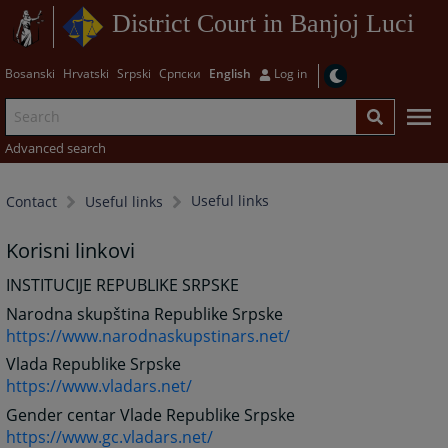
District Court in Banjoj Luci
Bosanski
Hrvatski
Srpski
Српски
English
Log in
Advanced search
Useful links
Contact
Useful links
Korisni linkovi
INSTITUCIJE REPUBLIKE SRPSKE
Narodna skupština Republike Srpske
https://www.narodnaskupstinars.net/
Vlada Republike Srpske
https://www.vladars.net/
Gender centar Vlade Republike Srpske
https://www.gc.vladars.net/