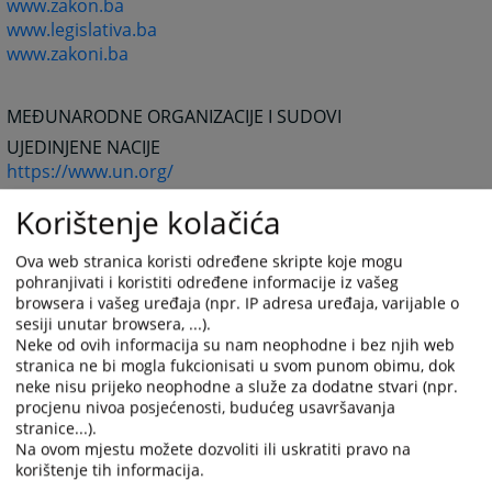
www.zakon.ba
www.legislativa.ba
www.zakoni.ba
MEĐUNARODNE ORGANIZACIJE I SUDOVI
UJEDINJENE NACIJE
https://www.un.org/
MEĐUNARODNI SUD PRAVDE
Korištenje kolačića
https://www.icj-cij.org/
MEĐUNARODNI KRIVIČNI TRIBUNAL U HAGU
Ova web stranica koristi određene skripte koje mogu
https://www.un.org/icty/
pohranjivati i koristiti određene informacije iz vašeg
browsera i vašeg uređaja (npr. IP adresa uređaja, varijable o
MEĐUNARODNI KRIVIČNI SUD
sesiji unutar browsera, ...).
https://www.iccnow.org/
Neke od ovih informacija su nam neophodne i bez njih web
stranica ne bi mogla fukcionisati u svom punom obimu, dok
EVROPSKO PRAVO I INSTITUCIJE
neke nisu prijeko neophodne a služe za dodatne stvari (npr.
EVROPSKA UNIJA
procjenu nivoa posjećenosti, budućeg usavršavanja
https://europa.eu.int/
stranice...).
Na ovom mjestu možete dozvoliti ili uskratiti pravo na
EVROPSKI SUD
korištenje tih informacija.
https://curia.eu.int/en/