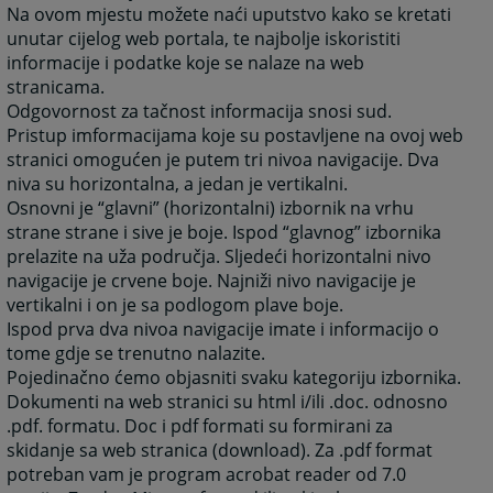
Na ovom mjestu možete naći uputstvo kako se kretati
unutar cijelog web portala, te najbolje iskoristiti
informacije i podatke koje se nalaze na web
stranicama.
Odgovornost za tačnost informacija snosi sud.
Pristup imformacijama koje su postavljene na ovoj web
stranici omogućen je putem tri nivoa navigacije. Dva
niva su horizontalna, a jedan je vertikalni.
Osnovni je “glavni” (horizontalni) izbornik na vrhu
strane strane i sive je boje. Ispod “glavnog” izbornika
prelazite na uža područja. Sljedeći horizontalni nivo
navigacije je crvene boje. Najniži nivo navigacije je
vertikalni i on je sa podlogom plave boje.
Ispod prva dva nivoa navigacije imate i informacijo o
tome gdje se trenutno nalazite.
Pojedinačno ćemo objasniti svaku kategoriju izbornika.
Dokumenti na web stranici su html i/ili .doc. odnosno
.pdf. formatu. Doc i pdf formati su formirani za
skidanje sa web stranica (download). Za .pdf format
potreban vam je program acrobat reader od 7.0