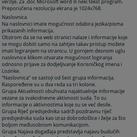
verzije. Za .doc Microsoft word ili neki tekst program.
Preporučena rezolucija ekrana je 1024x768.
Naslovnica
Na naslovnici imate mogućnost odabira jezika/pisma
prikazanih informacija.
Obzirom da se na web stranici nalaze i informacije koje
se mogu dobiti samo na zahtjev takav pristup možete
imati logiranjem na stranicu. U gornjem desnom uglu
naslovnice klikom otvarate mogućnost logiranja
odnosno prijave za dodjeljivanje Korisničkog imena i
Lozinke.
“Naslovnica” se sastoji od šest grupa informacija.
Raspoređene su u dva reda sa tri kolone.
Grupa Aktuelnosti obuhvata najaktuelnije informacije
vezane za svakodnevne aktivnosti suda. To su
informacije o aktivnostima koje su se već desile.
Grupa Riječ predsjednika sadrži pozdravnu riječ
predsjednika suda kao izraz dobrodošlice i želje za što
boljom međusobnom komunikacijom.
Grupa Najava događaja predstavlja najavu budućih