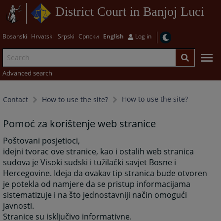
District Court in Banjoj Luci
Bosanski
Hrvatski
Srpski
Српски
English
Log in
Advanced search
How to use the site?
Contact
How to use the site?
Pomoć za korištenje web stranice
Poštovani posjetioci,
idejni tvorac ove stranice, kao i ostalih web stranica
sudova je Visoki sudski i tužilački savjet Bosne i
Hercegovine. Ideja da ovakav tip stranica bude otvoren
je potekla od namjere da se pristup informacijama
sistematizuje i na što jednostavniji način omogući
javnosti.
Stranice su isključivo informativne.