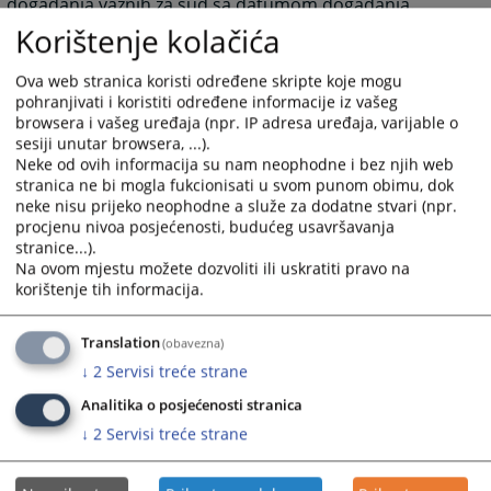
događanja važnih za sud sa datumom događanja.
Grupa često postavljana pitanja prikazuje pitanja i
Korištenje kolačića
odgovore koji su najčešće postavljana sudu, a vezana
su za rad suda ili druge aktivnosti vezane za sam sud.
Ova web stranica koristi određene skripte koje mogu
Grupa Raspored suđenja prikazuje detaljne informacije
pohranjivati i koristiti određene informacije iz vašeg
browsera i vašeg uređaja (npr. IP adresa uređaja, varijable o
o suđenjima u sudu za određeni vremenski period.
sesiji unutar browsera, ...).
Grupa Vijesti iz pravosuđa obuhvata informacije koje
Neke od ovih informacija su nam neophodne i bez njih web
su vezane za pravosuđe BiH u cjelini.
stranica ne bi mogla fukcionisati u svom punom obimu, dok
Unutar svih grupa starije novosti i informacije osim
neke nisu prijeko neophodne a služe za dodatne stvari (npr.
onih koje su na naslovnici nisu zbrisane. Klikom na riječ
procjenu nivoa posjećenosti, budućeg usavršavanja
“više” prebaciti će vas arhivu aktuelnosti ili drugih
stranice...).
informacija.
Na ovom mjestu možete dozvoliti ili uskratiti pravo na
korištenje tih informacija.
Rad suda
Klikom na Rad suda otvoriti će vam se web stranicama
Translation
(obavezna)
sa svim novostima (arhivom) koje su vezane za rad
suda.
↓
2
Servisi treće strane
Klikom na neku od kategorija možete dobiti
Analitika o posjećenosti stranica
informacije: o dokumentima koje na sudu možete
↓
2
Servisi treće strane
dobiti, o samoj organizaciji suda, o statistici o protoku
predmeta, o osnivanju suda, o uposlenicima suda.