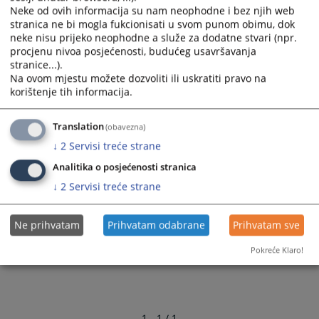
Neke od ovih informacija su nam neophodne i bez njih web
stranica ne bi mogla fukcionisati u svom punom obimu, dok
neke nisu prijeko neophodne a služe za dodatne stvari (npr.
procjenu nivoa posjećenosti, budućeg usavršavanja
stranice...).
Na ovom mjestu možete dozvoliti ili uskratiti pravo na
korištenje tih informacija.
Translation
(obavezna)
↓
2
Servisi treće strane
Analitika o posjećenosti stranica
↓
2
Servisi treće strane
Ne prihvatam
Prihvatam odabrane
Prihvatam sve
Pokreće Klaro!
1 - 1 / 1