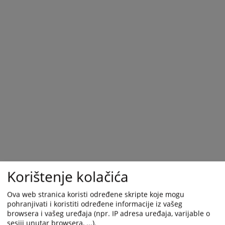
calendar
calendar
and
and
select
select
a
a
date.
date.
Press
Press
the
the
question
question
mark
mark
key
key
to
to
get
get
the
the
keyboard
keyboard
shortcuts
shortcuts
Korištenje kolačića
for
for
changing
changing
Ova web stranica koristi određene skripte koje mogu
dates.
dates.
pohranjivati i koristiti određene informacije iz vašeg
browsera i vašeg uređaja (npr. IP adresa uređaja, varijable o
sesiji unutar browsera, ...).