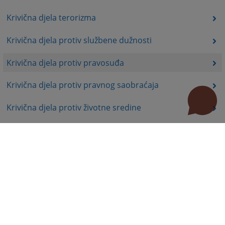
Krivična djela terorizma
Krivična djela protiv službene dužnosti
Krivična djela protiv pravosuđa
Krivična djela protiv pravnog saobraćaja
Krivična djela protiv životne sredine
Krivična djela organizovanog kriminala
Krivična djela iz mržnje
Prekršajno pravo
Professional papers