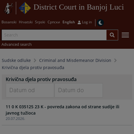
District Court in Banjoj Luci
Bosanski
Hrvatski
Srpski
Српски
English
Log in
Advanced search
Sudske odluke
Criminal and Misdemeanor Division
Krivična djela protiv pravosuđa
Krivična djela protiv pravosuđa
Navigate
Navigate
11 0 K 035125 23 K - povreda zakona od strane sudije ili
forward
forward
javnog tužioca
to
to
20.07.2026.
interact
interact
with
with
the
the