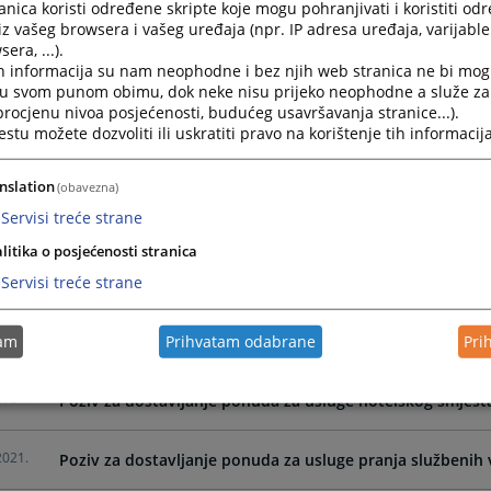
nica koristi određene skripte koje mogu pohranjivati i koristiti od
2022.
Obavještenje o nabavci - Javna nabavka kancelarijskog m
iz vašeg browsera i vašeg uređaja (npr. IP adresa uređaja, varijable 
era, ...).
h informacija su nam neophodne i bez njih web stranica ne bi mog
2022.
Poziv za dostavljanje ponuda za usluge hotelskog smješta
i u svom punom obimu, dok neke nisu prijeko neophodne a služe z
 procjenu nivoa posjećenosti, budućeg usavršavanja stranice...).
tu možete dozvoliti ili uskratiti pravo na korištenje tih informacija
2022.
Poziv za dostavljanje ponuda za usluge stručnog usavrša
2022. godini
nslation
(obavezna)
Servisi treće strane
2022.
Poziv za dostavljanje ponuda za usluge objavljivanja u 
litika o posjećenosti stranica
2022.
Servisi treće strane
Obavještenje o nabavci - Javna nabavka tonera za potreb
2022.
tam
Prihvatam odabrane
Pri
Poziv za dostavljanje ponuda za usluge pranja službenih v
2021.
Poziv za dostavljanje ponuda za usluge hotelskog smješta
2021.
Poziv za dostavljanje ponuda za usluge pranja službenih v