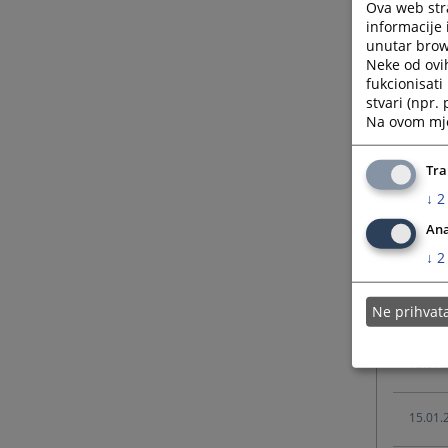
Ova web stra
11.02.
informacije 
unutar brows
Neke od ovi
02.02.
fukcionisat
stvari (npr.
Na ovom mjes
02.02.
Tra
↓
2
02.02.
Ana
28.01.
↓
2
21.01.
Ne prihva
15.01.
15.01.