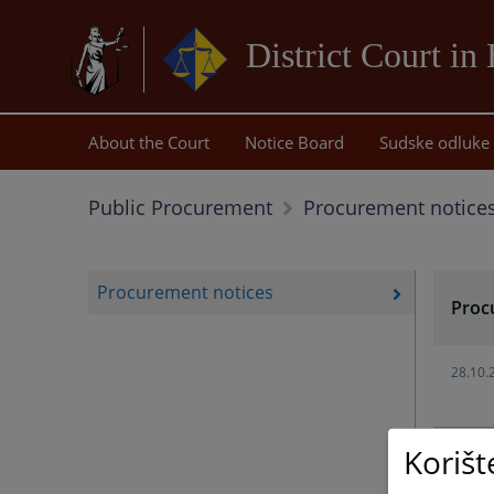
District Court in
About the Court
Notice Board
Sudske odluke
Public Procurement
Procurement notice
Procurement notices
Proc
28.10.
Korišt
06.04.