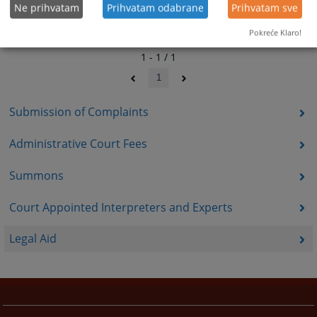
Ne prihvatam
Prihvatam odabrane
Prihvatam sve
Pokreće Klaro!
1 - 1 / 1
1
Submission of Complaints
Administrative Court Fees
Summons
Court Appointed Interpreters and Experts
Legal Aid