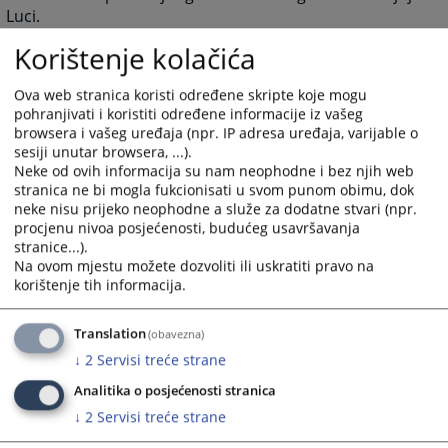
Luci.
Korištenje kolačića
6373
VIEWS
Ova web stranica koristi određene skripte koje mogu
pohranjivati i koristiti određene informacije iz vašeg
browsera i vašeg uređaja (npr. IP adresa uređaja, varijable o
sesiji unutar browsera, ...).
Neke od ovih informacija su nam neophodne i bez njih web
stranica ne bi mogla fukcionisati u svom punom obimu, dok
neke nisu prijeko neophodne a služe za dodatne stvari (npr.
procjenu nivoa posjećenosti, budućeg usavršavanja
stranice...).
Na ovom mjestu možete dozvoliti ili uskratiti pravo na
korištenje tih informacija.
Translation
(obavezna)
↓
2
Servisi treće strane
Analitika o posjećenosti stranica
↓
2
Servisi treće strane