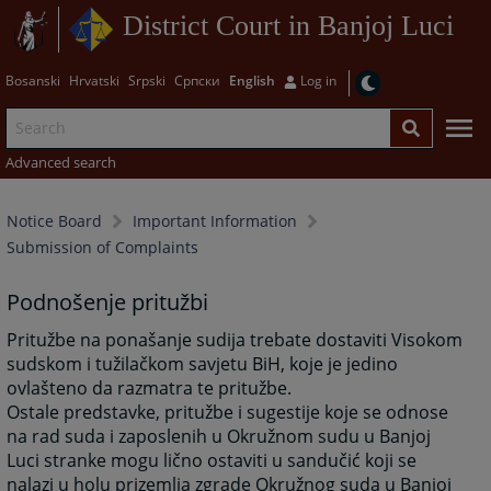
District Court in Banjoj Luci
Bosanski
Hrvatski
Srpski
Српски
English
Log in
Advanced search
Notice Board
Important Information
Submission of Complaints
Podnošenje pritužbi
Pritužbe na ponašanje sudija trebate dostaviti Visokom
sudskom i tužilačkom savjetu BiH, koje je jedino
ovlašteno da razmatra te pritužbe.
Ostale predstavke, pritužbe i sugestije koje se odnose
na rad suda i zaposlenih u Okružnom sudu u Banjoj
Luci stranke mogu lično ostaviti u sandučić koji se
nalazi u holu prizemlja zgrade Okružnog suda u Banjoj