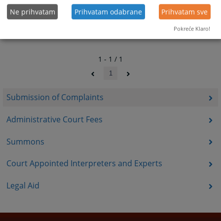
Ne prihvatam
Prihvatam odabrane
Prihvatam sve
Pokreće Klaro!
1 - 1 / 1
1
Submission of Complaints
Administrative Court Fees
Summons
Court Appointed Interpreters and Experts
Legal Aid