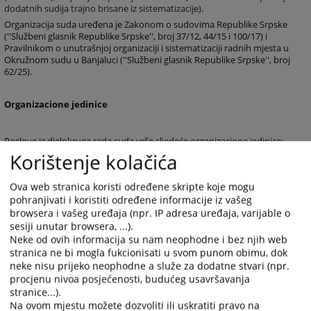
dodatnih sudija trajno brisane iz sistematizacije).
Organizacija suda uređena je Zakonom o sudovima Republike Srpske
(''Službeni glasnik Republike Srpske'', broj 37/12, 44/15 i 100/17) i
Pravilnikom o unutrašnjoj organizaciji i sistematizaciji radnih mjesta u
Okružnom sudu u Banjaluci (''Službeni glasnik Republike Srpske'', broj
62/25).
Organizacione jedinice
Poslove iz djelokruga rada suda vrše sljedeće organizacione jedinice:
Korištenje kolačića
1. Krivično-prekršajno odjeljenje,
2. Posebno odjeljenje za suzbijanje korupcije, organizovanog i najtežih
oblika privrednog kriminala,
Ova web stranica koristi određene skripte koje mogu
pohranjivati i koristiti određene informacije iz vašeg
3. Građansko odjeljenje,
browsera i vašeg uređaja (npr. IP adresa uređaja, varijable o
4. Upravno odjeljenje,
sesiji unutar browsera, ...).
5. Organizaciona jedinica sudske uprave koju čine sljedeći odsjeci:
Neke od ovih informacija su nam neophodne i bez njih web
Odsjek za sudsku pisarnicu i druge administrativno-tehničke poslove,
stranica ne bi mogla fukcionisati u svom punom obimu, dok
Odsjek za računovodstvo i materijalno-finansijske poslove, Odsjek za
neke nisu prijeko neophodne a služe za dodatne stvari (npr.
informacionu i komunikacionu tehnologiju, Odsjek za podršku
procjenu nivoa posjećenosti, budućeg usavršavanja
svjedocima i Odsjek za pomoćno-tehničke poslove.
stranice...).
Na ovom mjestu možete dozvoliti ili uskratiti pravo na