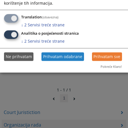
2877
VIEWS
korištenje tih informacija.
Translation
(obavezna)
↓
2
Servisi treće strane
Analitika o posjećenosti stranica
↓
2
Servisi treće strane
Ne prihvatam
Prihvatam odabrane
Prihvatam sve
Pokreće Klaro!
1 - 1 / 1
1
Court Juristiction
Organizacija rada