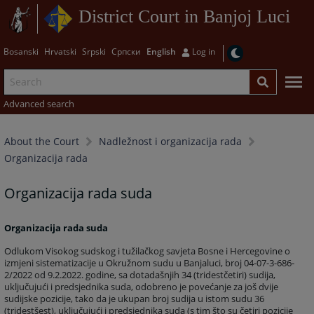
District Court in Banjoj Luci
Bosanski
Hrvatski
Srpski
Српски
English
Log in
Advanced search
About the Court
Nadležnost i organizacija rada
Organizacija rada
Organizacija rada suda
Organizacija rada suda
Odlukom Visokog sudskog i tužilačkog savjeta Bosne i Hercegovine o
izmjeni sistematizacije u Okružnom sudu u Banjaluci, broj 04-07-3-686-
2/2022 od 9.2.2022. godine, sa dotadašnjih 34 (tridestčetiri) sudija,
uključujući i predsjednika suda, odobreno je povećanje za još dvije
sudijske pozicije, tako da je ukupan broj sudija u istom sudu 36
(tridestšest), uključujući i predsjednika suda (s tim što su četiri pozicije