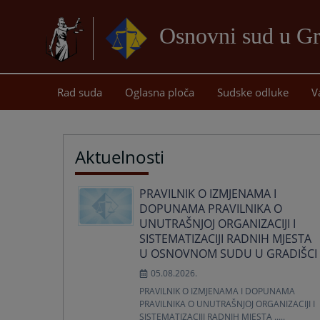
Osnovni sud u Gr
Rad suda
Oglasna ploča
Sudske odluke
V
Aktuelnosti
PRAVILNIK O IZMJENAMA I
DOPUNAMA PRAVILNIKA O
UNUTRAŠNJOJ ORGANIZACIJI I
SISTEMATIZACIJI RADNIH MJESTA
U OSNOVNOM SUDU U GRADIŠCI
05.08.2026.
PRAVILNIK O IZMJENAMA I DOPUNAMA
PRAVILNIKA O UNUTRAŠNJOJ ORGANIZACIJI I
SISTEMATIZACIJI RADNIH MJESTA .....