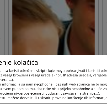
enje kolačića
nica koristi određene skripte koje mogu pohranjivati i koristiti od
iz vašeg browsera i vašeg uređaja (npr. IP adresa uređaja, varijable 
era, ...).
h informacija su nam neophodne i bez njih web stranica ne bi mog
i u svom punom obimu, dok neke nisu prijeko neophodne a služe z
 procjenu nivoa posjećenosti, budućeg usavršavanja stranice...).
tu možete dozvoliti ili uskratiti pravo na korištenje tih informacija