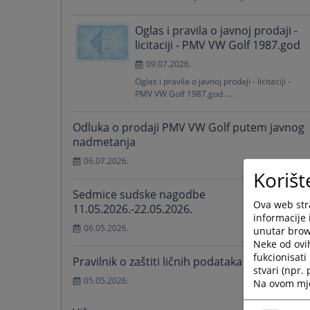
Oglas i pravila o javnoj prodaji -
licitaciji - PMV VW Golf 1987.god
09.07.2026.
Oglas i pravila o javnoj prodaji - licitaciji -
PMV VW Golf 1987.god ....
Odluka o prodaji PMV VW Golf putem javnog
nadmetanja
06.07.2026.
Korišt
Sedmice sudske nagodbe
Ova web stra
11.05.2026.-22.05.2026.
informacije 
06.05.2026.
unutar brows
Neke od ovi
fukcionisat
Pravilnik o zaštiti ličnih podataka
stvari (npr.
05.05.2026.
Na ovom mjes