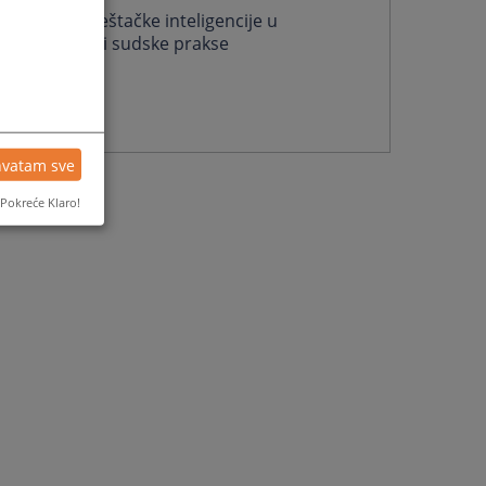
Korištenje vještačke inteligencije u
harmonizaciji sudske prakse
02.09.2025.
Više
hvatam sve
Pokreće Klaro!