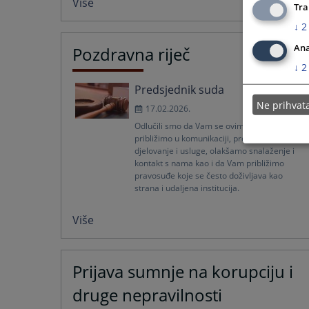
Više
Tra
↓
2
Ana
Pozdravna riječ
↓
2
Predsjednik suda
Ne prihva
17.02.2026.
Odlučili smo da Vam se ovim putem
približimo u komunikaciji, predstavimo naše
djelovanje i usluge, olakšamo snalaženje i
kontakt s nama kao i da Vam približimo
pravosuđe koje se često doživljava kao
strana i udaljena institucija.
Više
Prijava sumnje na korupciju i
druge nepravilnosti