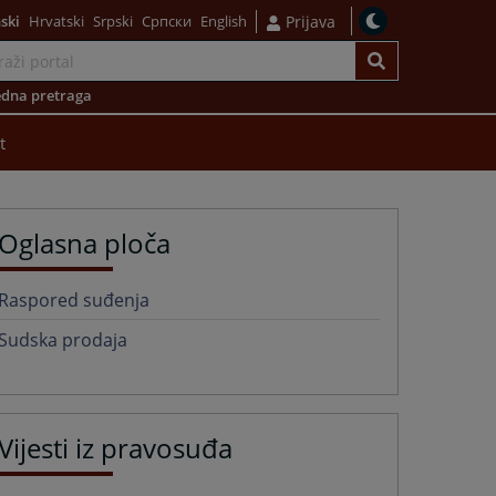
ski
Hrvatski
Srpski
Српски
English
Prijava
dna pretraga
t
Oglasna ploča
Raspored suđenja
Sudska prodaja
Vijesti iz pravosuđa