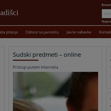
Bosan
adišci
Idi
na
Napre
sadržaj
aša pitanja
Odnosi sa javnošću
Javne nabavke
Kontak
Sudski predmeti – online
Pristup putem Interneta