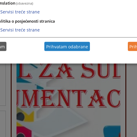
nslation
(obavezna)
Servisi treće strane
litika o posjećenosti stranica
Servisi treće strane
Brzi linkovi
tam
Prihvatam odabrane
Pri