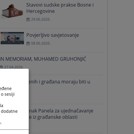
Stavovi sudske prakse Bosne i
Hercegovine
29.06.2026.
Povjerljivo savjetovanje
08.06.2026.
IN MEMORIAM, MUHAMED GRUHONJIĆ
27.04.2026.
Prava zaposlenih i građana moraju biti u
fokusu
ređene
o sesiji
02.12.2025.
la
Održan sastanak Panela za ujednačavanje
a dodatne
sudske prakse iz građanske oblasti
.
08.10.2025.