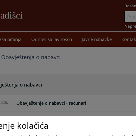
Bosan
adišci
Idi
na
Napre
sadržaj
aša pitanja
Odnosi sa javnošću
Javne nabavke
Kontak
Obavještenja o nabavci
ještenja o nabavci
2026.
Obavještenje o nabavci - računari
2026.
Obavještenje o nabavci - IKT
enje kolačića
2026.
Obavještenje o nabavci - kancelarijski materijal