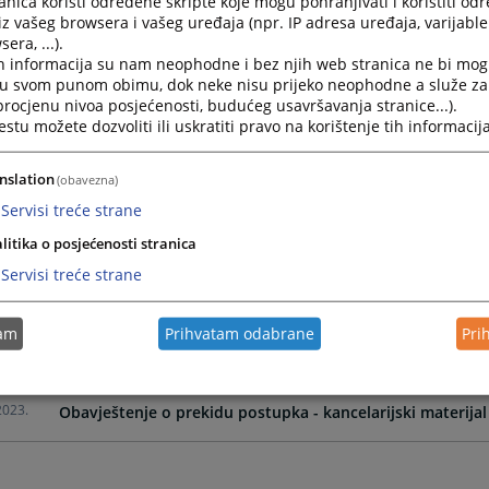
nica koristi određene skripte koje mogu pohranjivati i koristiti od
iz vašeg browsera i vašeg uređaja (npr. IP adresa uređaja, varijable 
era, ...).
2026.
Obavještenje o dodjeli ugovora - gorivo
h informacija su nam neophodne i bez njih web stranica ne bi mog
i u svom punom obimu, dok neke nisu prijeko neophodne a služe z
 procjenu nivoa posjećenosti, budućeg usavršavanja stranice...).
2026.
OBAVJEŠTENJE O NABAVCI GORIVA
tu možete dozvoliti ili uskratiti pravo na korištenje tih informacija
2025.
Obavještenje o dodjeli ugovora - CMS omoti i koverte
nslation
(obavezna)
Servisi treće strane
2025.
Obavještenje o nabavci - CMS omoti i koverte
litika o posjećenosti stranica
Servisi treće strane
2025.
Molba za dostavu informativne ponude u svrhu ispitivanja 
tam
Prihvatam odabrane
Pri
2025.
Obavještenje o nabavci - kancelarijski materijal 2025
2023.
Obavještenje o prekidu postupka - kancelarijski materijal