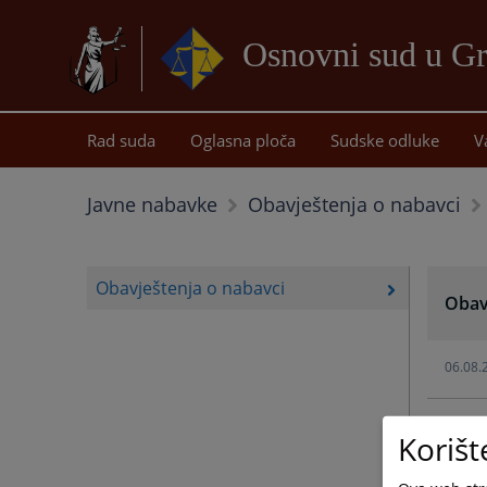
Osnovni sud u Gr
Rad suda
Oglasna ploča
Sudske odluke
V
Javne nabavke
Obavještenja o nabavci
Obavještenja o nabavci
Obav
06.08.
05.08.
Korišt
18.03.