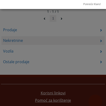
Pokreće Klaro!
1 - 1 / 1
1
Prodaje
Nekretnine
Vozila
Ostale prodaje
Korisni linkovi
Pomoć za korištenje