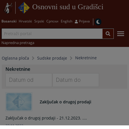
Osnovni sud u Gradišci
Bosanski
Hrvatski
Srpski
Српски
English
Prijava
Napredna pretraga
Nekretnine
Oglasna ploča
Sudske prodaje
Nekretnine
Navigate
Navigate
forward
forward
Zaključak o drugoj prodaji
to
to
interact
interact
with
with
Zaključak o drugoj prodaji - 21.12.2023. ....
the
the
23.11.2023.
calendar
calendar