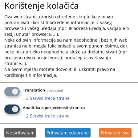
Korištenje kolačića
and
and
select
select
Ova web stranica koristi određene skripte koje mogu
a
a
pohranjivati i koristiti određene informacije iz vašeg
date.
date.
browsera i vašeg uređaja (npr. IP adresa uređaja, varijable o
Press
Press
sesiji unutar browsera, ...).
the
the
Neke od ovih informacija su nam neophodne i bez njih web
question
question
stranica ne bi mogla fukcionisati u svom punom obimu, dok
neke nisu prijeko neophodne a služe za dodatne stvari (npr.
mark
mark
procjenu nivoa posjećenosti, budućeg usavršavanja
key
key
stranice...).
to
to
Na ovom mjestu možete dozvoliti ili uskratiti pravo na
get
get
korištenje tih informacija.
the
the
keyboard
keyboard
Translation
(obavezna)
shortcuts
shortcuts
↓
2
Servisi treće strane
for
for
changing
changing
Analitika o posjećenosti stranica
dates.
dates.
↓
2
Servisi treće strane
Ne prihvatam
Prihvatam odabrane
Prihvatam sve