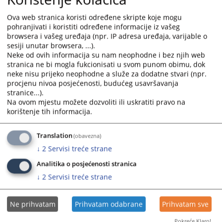
and
and
Ova web stranica koristi određene skripte koje mogu
select
select
pohranjivati i koristiti određene informacije iz vašeg
Objavljivanje sudskih odluka 2024. godina
a
a
browsera i vašeg uređaja (npr. IP adresa uređaja, varijable o
date.
date.
sesiji unutar browsera, ...).
Press
Press
Neke od ovih informacija su nam neophodne i bez njih web
ODLUKE ...
the
the
stranica ne bi mogla fukcionisati u svom punom obimu, dok
30.12.2024.
question
question
neke nisu prijeko neophodne a služe za dodatne stvari (npr.
procjenu nivoa posjećenosti, budućeg usavršavanja
mark
mark
stranice...).
key
key
Na ovom mjestu možete dozvoliti ili uskratiti pravo na
Objavljivanje sudskih odluka 2023. godina
to
to
korištenje tih informacija.
get
get
the
the
Objavljivanje odluka Osnovnog suda u Gradišci...
Translation
(obavezna)
keyboard
keyboard
04.12.2023.
↓
2
Servisi treće strane
shortcuts
shortcuts
for
for
Analitika o posjećenosti stranica
changing
changing
↓
2
Servisi treće strane
dates.
dates.
Ne prihvatam
Prihvatam odabrane
Prihvatam sve
Pokreće Klaro!