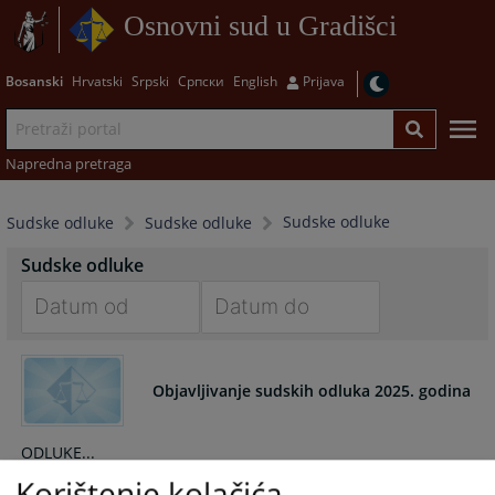
Osnovni sud u Gradišci
Bosanski
Hrvatski
Srpski
Српски
English
Prijava
Napredna pretraga
Sudske odluke
Sudske odluke
Sudske odluke
Sudske odluke
Navigate
Navigate
forward
forward
Objavljivanje sudskih odluka 2025. godina
to
to
interact
interact
with
with
ODLUKE...
the
the
Korištenje kolačića
23.12.2025.
calendar
calendar