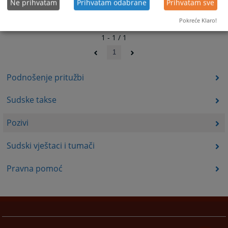
Ne prihvatam
Prihvatam odabrane
Prihvatam sve
Pokreće Klaro!
1 - 1 / 1
1
Podnošenje pritužbi
Sudske takse
Pozivi
Sudski vještaci i tumači
Pravna pomoć