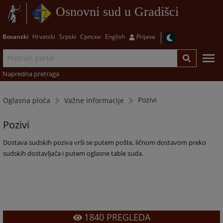
Osnovni sud u Gradišci
Bosanski
Hrvatski
Srpski
Српски
English
Prijava
Napredna pretraga
Pozivi
Oglasna ploča
Važne informacije
Pozivi
Dostava sudskih poziva vrši se putem pošte, ličnom dostavom preko
sudskih dostavljača i putem oglasne table suda.
1840
PREGLEDA