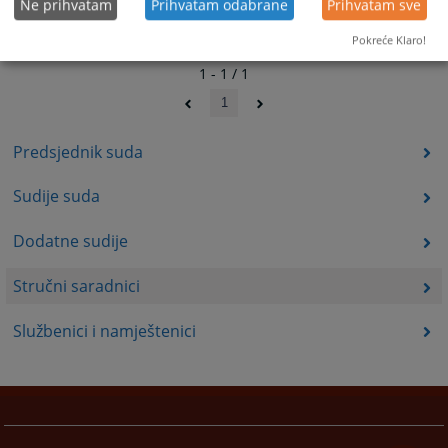
Ne prihvatam
Prihvatam odabrane
Prihvatam sve
Pokreće Klaro!
1 - 1 / 1
1
Predsjednik suda
Sudije suda
Dodatne sudije
Stručni saradnici
Službenici i namještenici