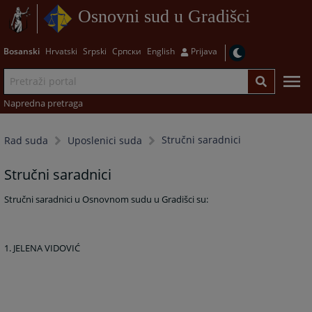
Osnovni sud u Gradišci
Bosanski
Hrvatski
Srpski
Српски
English
Prijava
Napredna pretraga
Stručni saradnici
Rad suda
Uposlenici suda
Stručni saradnici
Stručni saradnici u Osnovnom sudu u Gradišci su:
1. JELENA VIDOVIĆ