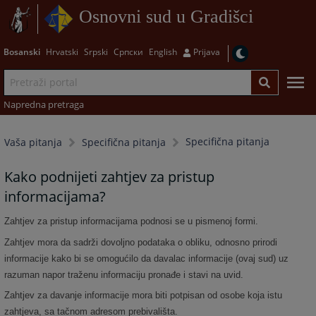
Osnovni sud u Gradišci
Bosanski
Hrvatski
Srpski
Српски
English
Prijava
Napredna pretraga
Specifična pitanja
Vaša pitanja
Specifična pitanja
Kako podnijeti zahtjev za pristup
informacijama?
Zahtjev za pristup informacijama podnosi se u pismenoj formi.
Zahtjev mora da sadrži dovoljno podataka o obliku, odnosno prirodi
informacije kako bi se omogućilo da davalac informacije (ovaj sud) uz
razuman napor traženu informaciju pronađe i stavi na uvid.
Zahtjev za davanje informacije mora biti potpisan od osobe koja istu
zahtjeva, sa tačnom adresom prebivališta.