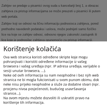
Zahtjev se predaje u pisarnici ovog suda u kancelariji broj 1, a obrazac
zahtjeva za pristup informacijama se može preuzeti u pisarnici ili putem
web portala.
Zahtjev koji se odnosi na ličnu informaciju podnosioca zahtjeva, pored
prethodno navedenih podataka i uslova, može podnijeti samo fizičko
lice na koje se zahtjev odnosi, odnosno njegov zakonski zastupnik ili
lice koje je podnosilac zahtjeva opunomoćio za pristup informaciji.
Korištenje kolačića
Ako zahtjev podnese fizičko lice na koje se zahtjev odnosi, to lice je
dužno da potpiše zahtjev i pokaže propisanu ličnu ispravu sa
Ova web stranica koristi određene skripte koje mogu
fotografijom, dokaz o zakonskom zastupanju, odnosno punomoć, kao i
pohranjivati i koristiti određene informacije iz vašeg
kopiju lične isprave podnosioca zahtjeva.
browsera i vašeg uređaja (npr. IP adresa uređaja, varijable o
sesiji unutar browsera, ...).
Neke od ovih informacija su nam neophodne i bez njih web
stranica ne bi mogla fukcionisati u svom punom obimu, dok
neke nisu prijeko neophodne a služe za dodatne stvari (npr.
2497
PREGLEDA
procjenu nivoa posjećenosti, budućeg usavršavanja
stranice...).
Na ovom mjestu možete dozvoliti ili uskratiti pravo na
korištenje tih informacija.