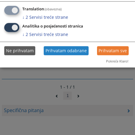
Translation
(obavezna)
Prateći dokumenti
↓
2
Servisi treće strane
Obrazac za podnosenje zahtjeva za pristup
Analitika o posjećenosti stranica
informacijama
↓
2
Servisi treće strane
Vodic o postupku pristupa informacijama u Osnovnom
sudu u Gradisci
Ne prihvatam
Prihvatam odabrane
Prihvatam sve
INDEKS REGISTAR
Pokreće Klaro!
1 - 1 / 1
1
Specifična pitanja