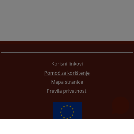
Korisni linkovi
Pomoć za korištenje
Mapa stranice
Pravila privatnosti
Redizajn web stranice je finansirala Evropska unija. Za njen sadržaj isključivo je odgovorno
Visoko sudsko i tužilačko vijeće BiH i ona ne odražava nužno stavove Evropske unije.