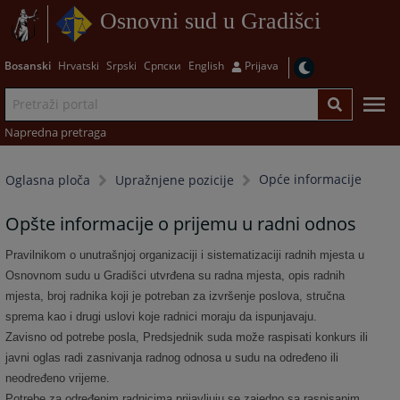
Osnovni sud u Gradišci
Bosanski
Hrvatski
Srpski
Српски
English
Prijava
Napredna pretraga
Opće informacije
Oglasna ploča
Upražnjene pozicije
Opšte informacije o prijemu u radni odnos
Pravilnikom o unutrašnjoj organizaciji i sistematizaciji radnih mjesta u
Osnovnom sudu u Gradišci utvrđena su radna mjesta, opis radnih
mjesta, broj radnika koji je potreban za izvršenje poslova, stručna
sprema kao i drugi uslovi koje radnici moraju da ispunjavaju.
Zavisno od potrebe posla, Predsjednik suda može raspisati konkurs ili
javni oglas radi zasnivanja radnog odnosa u sudu na određeno ili
neodređeno vrijeme.
Potrebe za određenim radnicima prijavljuju se zajedno sa raspisanim