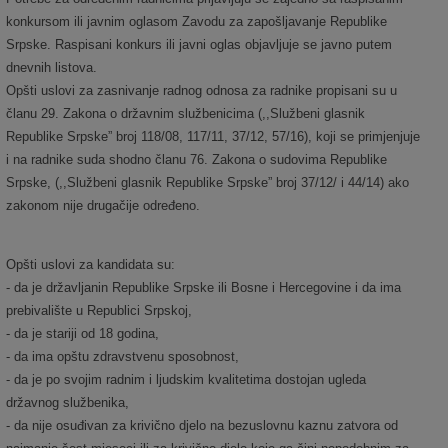
konkursom ili javnim oglasom Zavodu za zapošljavanje Republike
Srpske.
Raspisani konkurs ili javni oglas objavljuje se javno putem
dnevnih listova.
Opšti uslovi za zasnivanje radnog odnosa za radnike propisani su u
članu 29. Zakona o državnim službenicima (,,Službeni glasnik
Republike Srpske” broj 118/08, 117/11, 37/12, 57/16), koji se primjenjuje
i na radnike suda shodno članu
76
. Zakona o sudovima Republike
Srpske,
(,,Službeni glasnik Republike Srpske” broj
37/12
/
i
44
/1
4
) ako
zakonom nije drugačije određeno.
Opšti uslovi za kandidata su:
- da je državljanin Republike Srpske ili Bosne i Hercegovine i da ima
prebivalište u Republici Srpskoj,
- da je stariji od 18 godina,
- da ima opštu zdravstvenu sposobnost,
- da je po svojim radnim i ljudskim kvalitetima dostojan ugleda
državnog službenika,
- da nije osuđivan za krivično djelo na bezuslovnu kaznu zatvora od