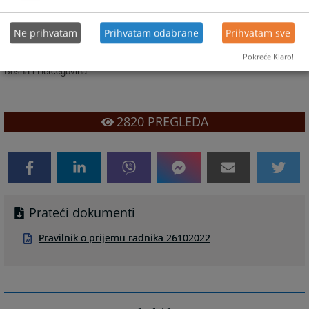
Osnovni sud u Gradišci
Vidovdanska 15
Ne prihvatam
Prihvatam odabrane
Prihvatam sve
78400 Gradiška
Republika Srpska
Pokreće Klaro!
Bosna i Hercegovina
2820
PREGLEDA
Prateći dokumenti
Pravilnik o prijemu radnika 26102022