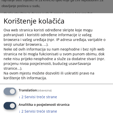
najmanje šest mjeseci ili za krivično djelo koje ga čini nepodobnim za
obavljanje poslova u sudu,
- da nije otpušten iz drugog suda ili organa uprave kao rezultat
Korištenje kolačića
disciplinske mjere na bilo kojem nivou vlasti u BiH tri godine prije
objavljivanja konkursa i
Ova web stranica koristi određene skripte koje mogu
- da ispunjava druge uslove utvrđene zakonom, drugim propisima ili
pohranjivati i koristiti određene informacije iz vašeg
aktom o unutrašnjoj organizaciji i sistematizaciji radnih mjesta u sudu.
browsera i vašeg uređaja (npr. IP adresa uređaja, varijable o
sesiji unutar browsera, ...).
Neke od ovih informacija su nam neophodne i bez njih web
Pored ovih uslova potrebno je da kandidat ispunjava i posebne uslove:
stranica ne bi mogla fukcionisati u svom punom obimu, dok
- odgovarajuća školska sprema,
neke nisu prijeko neophodne a služe za dodatne stvari (npr.
procjenu nivoa posjećenosti, budućeg usavršavanja
- odgovarajuće radno iskustvo i
stranice...).
- položen pravosudni ili stručni ispit u zavisnosti od radnog mjesta koje
Na ovom mjestu možete dozvoliti ili uskratiti pravo na
je predmet javnog konkursa.
korištenje tih informacija.
Sve molbe za prijem u radni odnos predaju se u prijemnu kancelariju
Translation
(obavezna)
Osnovnog suda u Gradišci (kancelarija broj 1), ili putem pošte na
↓
2
Servisi treće strane
adresu:
Analitika o posjećenosti stranica
↓
2
Servisi treće strane