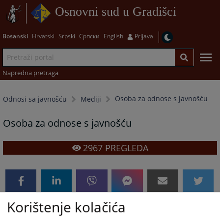
Osnovni sud u Gradišci
Bosanski
Hrvatski
Srpski
Српски
English
Prijava
Napredna pretraga
Osoba za odnose s javnošću
Odnosi sa javnošću
Mediji
Osoba za odnose s javnošću
2967
PREGLEDA
Korištenje kolačića