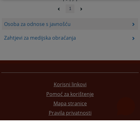
1
Osoba za odnose s javnošću
Zahtjevi za medijska obraćanja
Korisni linkovi
Pomoć za korištenje
Mapa stranice
Pravila privatnosti