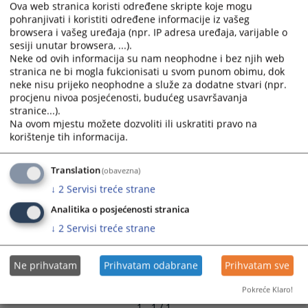
Ova web stranica koristi određene skripte koje mogu
pohranjivati i koristiti određene informacije iz vašeg
browsera i vašeg uređaja (npr. IP adresa uređaja, varijable o
sesiji unutar browsera, ...).
Neke od ovih informacija su nam neophodne i bez njih web
stranica ne bi mogla fukcionisati u svom punom obimu, dok
neke nisu prijeko neophodne a služe za dodatne stvari (npr.
procjenu nivoa posjećenosti, budućeg usavršavanja
stranice...).
Na ovom mjestu možete dozvoliti ili uskratiti pravo na
korištenje tih informacija.
Translation
(obavezna)
↓
2
Servisi treće strane
Analitika o posjećenosti stranica
↓
2
Servisi treće strane
Ne prihvatam
Prihvatam odabrane
Prihvatam sve
Pokreće Klaro!
1 - 1 / 1