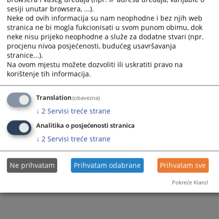
Pravna pomoć
sesiji unutar browsera, ...).
Vozila
Neke od ovih informacija su nam neophodne i bez njih web
stranica ne bi mogla fukcionisati u svom punom obimu, dok
Ostale prodaje
neke nisu prijeko neophodne a služe za dodatne stvari (npr.
procjenu nivoa posjećenosti, budućeg usavršavanja
stranice...).
Na ovom mjestu možete dozvoliti ili uskratiti pravo na
korištenje tih informacija.
Translation
(obavezna)
↓
2
Servisi treće strane
Analitika o posjećenosti stranica
↓
2
Servisi treće strane
Ne prihvatam
Prihvatam odabrane
Prihvatam sve
Pokreće Klaro!