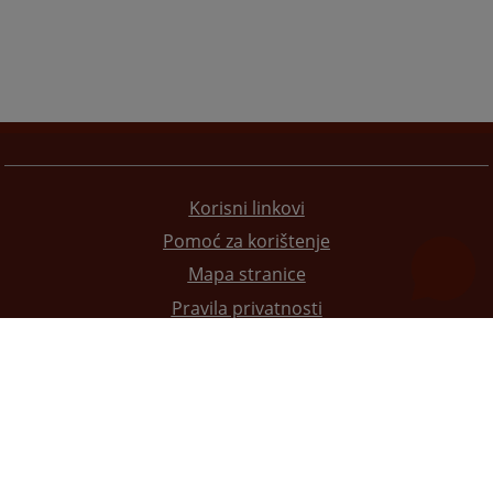
Korisni linkovi
Pomoć za korištenje
Mapa stranice
Pravila privatnosti
Redizajn web stranice je finansirala Evropska unija. Za njen sadržaj isključivo je odgovorno
Visoko sudsko i tužilačko vijeće BiH i ona ne odražava nužno stavove Evropske unije.