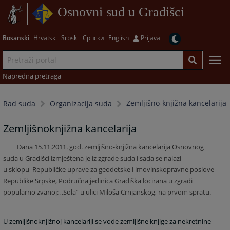
Osnovni sud u Gradišci
Bosanski
Hrvatski
Srpski
Српски
English
Prijava
Napredna pretraga
Zemljišno-knjižna kancelarija
Rad suda
Organizacija suda
Zemljišnoknjižna kancelarija
Dana 15.11.2011. god. zemljišno-knjižna kancelarija Osnovnog
suda u Gradišci izmještena je iz zgrade suda i sada se nalazi
u sklopu
Republičke uprave za geodetske i imovinskopravne poslove
Republike Srpske, Područna jedinica Gradiška locirana u zgradi
popularno zvanoj: ,,Sola” u ulici Miloša Crnjanskog, na prvom spratu.
U zemljišnoknjižnoj kancelariji se vode zemljišne knjige za nekretnine