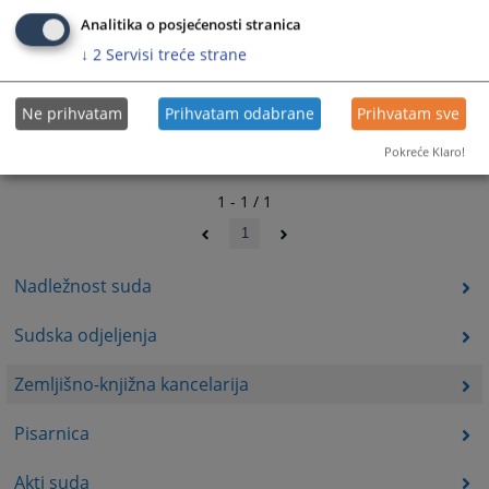
Analitika o posjećenosti stranica
↓
2
Servisi treće strane
Ne prihvatam
Prihvatam odabrane
Prihvatam sve
Pokreće Klaro!
1 - 1 / 1
1
Nadležnost suda
Sudska odjeljenja
Zemljišno-knjižna kancelarija
Pisarnica
Akti suda