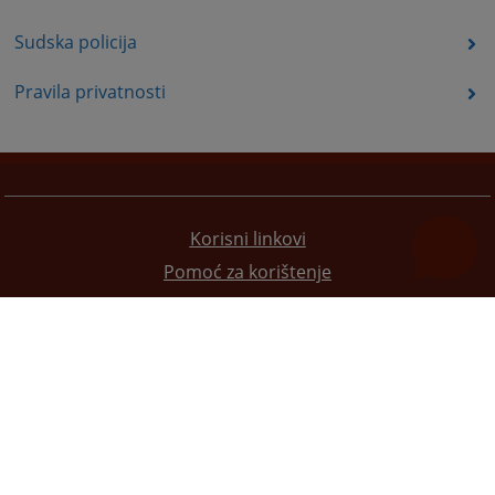
Sudska policija
Pravila privatnosti
Korisni linkovi
Pomoć za korištenje
Mapa stranice
Pravila privatnosti
Redizajn web stranice je finansirala Evropska unija. Za njen sadržaj isključivo je odgovorno
Visoko sudsko i tužilačko vijeće BiH i ona ne odražava nužno stavove Evropske unije.