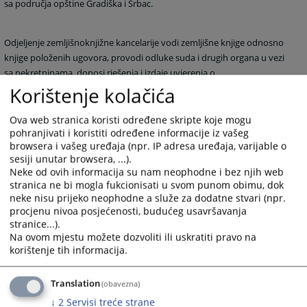
sa područja opštine Gradiška i Srbac.
Odjeljenje zemljišnoknjižne kancelarije vodi zemljišne knjige odnosno
knjige položenih ugovora, provodi odluke suda i drugih organa u vezi
sa nekretninama, donosi rješenja i izdaje uvjerenja o
zemljišnoknjižnom stanju i obavlja druge poslove koji po prirodi
Korištenje kolačića
spadaju u djelokrug rada zemljišnoknjižne kancelarije.
Ova web stranica koristi određene skripte koje mogu
1919
PREGLEDA
pohranjivati i koristiti određene informacije iz vašeg
browsera i vašeg uređaja (npr. IP adresa uređaja, varijable o
sesiji unutar browsera, ...).
Neke od ovih informacija su nam neophodne i bez njih web
stranica ne bi mogla fukcionisati u svom punom obimu, dok
neke nisu prijeko neophodne a služe za dodatne stvari (npr.
procjenu nivoa posjećenosti, budućeg usavršavanja
stranice...).
Na ovom mjestu možete dozvoliti ili uskratiti pravo na
korištenje tih informacija.
Translation
(obavezna)
↓
2
Servisi treće strane