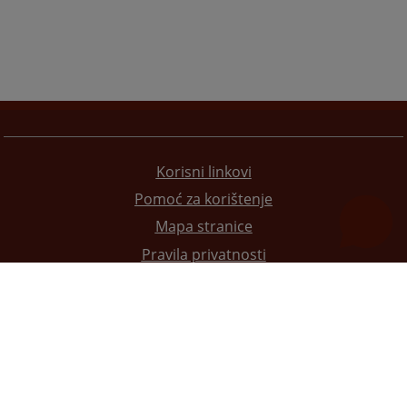
Korisni linkovi
Pomoć za korištenje
Mapa stranice
Pravila privatnosti
Redizajn web stranice je finansirala Evropska unija. Za njen sadržaj isključivo je odgovorno
Visoko sudsko i tužilačko vijeće BiH i ona ne odražava nužno stavove Evropske unije.