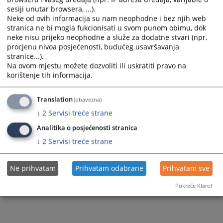
sesiji unutar browsera, ...).
Neke od ovih informacija su nam neophodne i bez njih web
stranica ne bi mogla fukcionisati u svom punom obimu, dok
neke nisu prijeko neophodne a služe za dodatne stvari (npr.
procjenu nivoa posjećenosti, budućeg usavršavanja
stranice...).
Na ovom mjestu možete dozvoliti ili uskratiti pravo na
korištenje tih informacija.
Translation
(obavezna)
↓
2
Servisi treće strane
Analitika o posjećenosti stranica
↓
2
Servisi treće strane
Ne prihvatam
Prihvatam odabrane
Prihvatam sve
Pokreće Klaro!