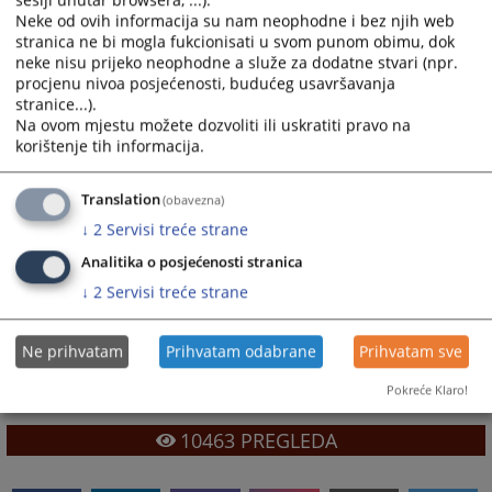
sesiji unutar browsera, ...).
Neke od ovih informacija su nam neophodne i bez njih web
Uvjerenje o neizricanju zabrane obavljanja trgovačke ili druge privredne
stranica ne bi mogla fukcionisati u svom punom obimu, dok
djelatnosti;
neke nisu prijeko neophodne a služe za dodatne stvari (npr.
procjenu nivoa posjećenosti, budućeg usavršavanja
Ovjera isprava namijenjenih za upotrebu u inostranstvu;
stranice...).
CMS - potvrda prijema dokumenta u svim sudskim postupcima;
Na ovom mjestu možete dozvoliti ili uskratiti pravo na
korištenje tih informacija.
Sva ostala uvjerenja i potvrde o kojima sud vodi službenu evidenciju.
Translation
(obavezna)
Sva uvjerenja i potvrde se izdaju svakim radnim danom u vremenu od
↓
2
Servisi treće strane
07:00 do 15:00 sati.
Analitika o posjećenosti stranica
↓
2
Servisi treće strane
Osoba za odnose s javnošću :
Kontakt telefon za odnose s javnošću : 051 813 539
Ne prihvatam
Prihvatam odabrane
Prihvatam sve
Pokreće Klaro!
10463
PREGLEDA