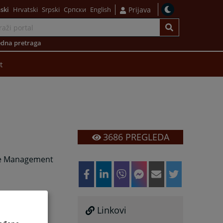
ski
Hrvatski
Srpski
Српски
English
Prijava
dna pretraga
t
3686
PREGLEDA
ase Management
Linkovi