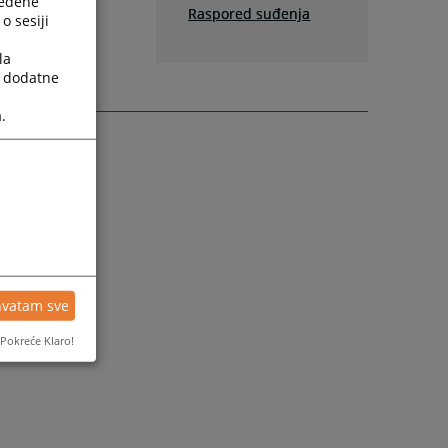
ređene
Raspored suđenja
o sesiji
la
a dodatne
.
hvatam sve
Pokreće Klaro!