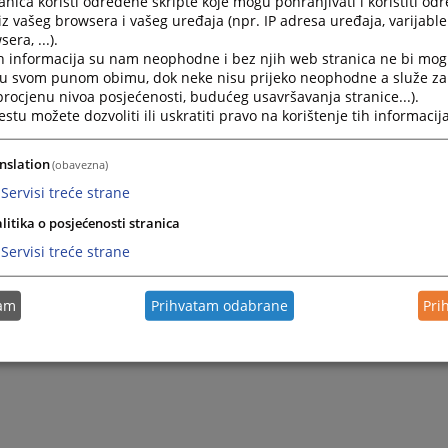
nica koristi određene skripte koje mogu pohranjivati i koristiti od
iz vašeg browsera i vašeg uređaja (npr. IP adresa uređaja, varijable 
era, ...).
h informacija su nam neophodne i bez njih web stranica ne bi mog
i u svom punom obimu, dok neke nisu prijeko neophodne a služe z
 procjenu nivoa posjećenosti, budućeg usavršavanja stranice...).
tu možete dozvoliti ili uskratiti pravo na korištenje tih informacija
nslation
(obavezna)
Servisi treće strane
litika o posjećenosti stranica
Servisi treće strane
tam
Prihvatam odabrane
Pri