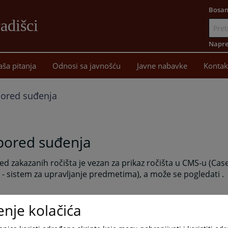
Bosan
adišci
Idi
na
Napre
sadržaj
aša pitanja
Odnosi sa javnošću
Javne nabavke
Kontak
ored suđenja
pored suđenja
d zakazanih ročišta je vezan za prikaz ročišta u CMS-u (C
- sistem za upravljanje predmetima), a može se pogledati
.
enje kolačića