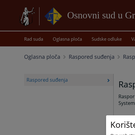
Osnovni sud u Gr
Rad suda
Oglasna ploča
Sudske odluke
V
Rasp
Oglasna ploča
Raspored suđenja
Raspored suđenja
Ras
Raspore
System 
Korišt