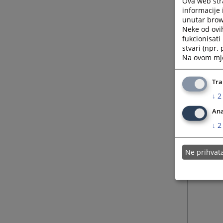
Ova web stra
informacije 
unutar brows
Neke od ovi
fukcionisat
stvari (npr.
Na ovom mjes
Tra
↓
2
Ana
↓
2
Ne prihva