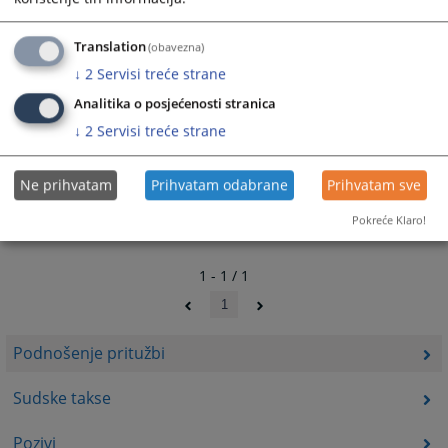
Linkovi
VSTV
Translation
(obavezna)
↓
2
Servisi treće strane
Analitika o posjećenosti stranica
↓
2
Servisi treće strane
Ne prihvatam
Prihvatam odabrane
Prihvatam sve
Pokreće Klaro!
1 - 1 / 1
1
Podnošenje pritužbi
Sudske takse
Pozivi