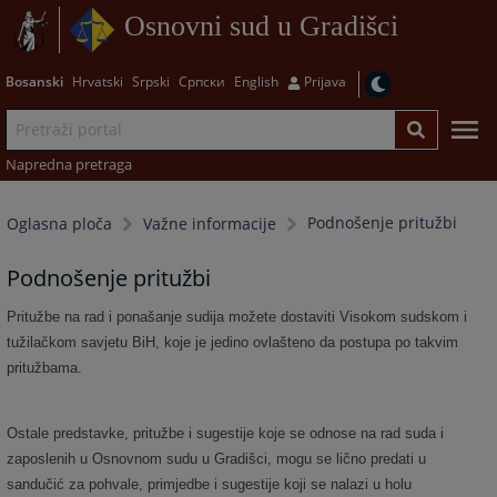
Osnovni sud u Gradišci
Bosanski
Hrvatski
Srpski
Српски
English
Prijava
Napredna pretraga
Podnošenje pritužbi
Oglasna ploča
Važne informacije
Podnošenje pritužbi
Pritužbe na rad i ponašanje sudija možete dostaviti Visokom sudskom i
tužilačkom savjetu BiH, koje je jedino ovlašteno da postupa po takvim
pritužbama.
Ostale predstavke, pritužbe i sugestije koje se odnose na rad suda i
zaposlenih u Osnovnom sudu u Gradišci, mogu se lično predati u
sandučić za pohvale, primjedbe i sugestije koji se nalazi u holu