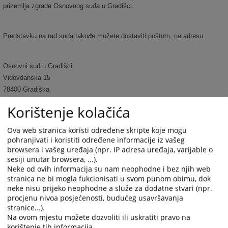
prizemlja zgrade Osnovnog suda u Gradišci.
Predstavku na rad suda takođe možete dostaviti poštom, na adresu:
Osnovni sud u Gradišci
Vidovdanska 15
78400 Gradiška
Republika Srpska
Korištenje kolačića
Bosna i Hercegovina
Ova web stranica koristi određene skripte koje mogu
pohranjivati i koristiti određene informacije iz vašeg
browsera i vašeg uređaja (npr. IP adresa uređaja, varijable o
sesiji unutar browsera, ...).
4603
PREGLEDA
Neke od ovih informacija su nam neophodne i bez njih web
stranica ne bi mogla fukcionisati u svom punom obimu, dok
neke nisu prijeko neophodne a služe za dodatne stvari (npr.
procjenu nivoa posjećenosti, budućeg usavršavanja
stranice...).
Na ovom mjestu možete dozvoliti ili uskratiti pravo na
korištenje tih informacija.