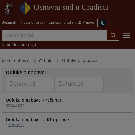
Osnovni sud u Gradišci
Bosanski
Hrvatski
Srpski
Српски
English
Prijava
Napredna pretraga
Odluke o nabavci
Javne nabavke
Odluke
Odluke o nabavci
Navigate
Navigate
Odluka o nabavci - računari
forward
forward
05.08.2026.
to
to
interact
interact
Odluka o nabavci - IKT opreme
with
with
12.05.2026.
the
the
calendar
calendar