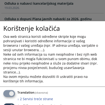
Odluka o nabavci kancelarijskog materijala
and
and
19.03.2026.
select
select
a
a
Odluka o dopuni Plana javnih nabavki za 2026. godinu
date.
date.
04.03.2026.
Press
Press
Korištenje kolačića
the
the
Odluka o izboru najpovoljnijeg ponuđača za gorivo
question
question
Ova web stranica koristi određene skripte koje mogu
30.01.2026.
mark
mark
pohranjivati i koristiti određene informacije iz vašeg
key
key
browsera i vašeg uređaja (npr. IP adresa uređaja, varijable o
Odluka o pristupanju provođenja procedure nabavke
sesiji unutar browsera, ...).
to
to
Neke od ovih informacija su nam neophodne i bez njih web
goriva
get
get
stranica ne bi mogla fukcionisati u svom punom obimu, dok
12.01.2026.
the
the
neke nisu prijeko neophodne a služe za dodatne stvari (npr.
keyboard
keyboard
procjenu nivoa posjećenosti, budućeg usavršavanja
Odluka o izboru najpovoljnijeg ponuđača - nabavka CMS
shortcuts
shortcuts
stranice...).
omota i koverti
for
for
Na ovom mjestu možete dozvoliti ili uskratiti pravo na
18.12.2025.
changing
changing
korištenje tih informacija.
dates.
dates.
Odluka o pokretanju javne nabavke CMS koverte i omoti
Translation
(obavezna)
17.11.2025.
↓
2
Servisi treće strane