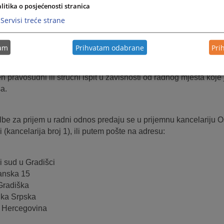
punjava druge uslove utvrđene zakonom, drugim propisima ili ak
litika o posjećenosti stranica
ciji i sistematizaciji radnih mjesta u sudu.
Servisi treće strane
vih uslova potrebno je da kandidat ispunjava i posebne uslove:
tam
Prihvatam odabrane
Pri
arajuća školska sprema,
arajuće radno iskustvo i
en pravosudni ili stručni ispit u zavisnosti od radnog mjesta koj
a.
be za prijem u radni odnos predaju se u prijemnu kancelariju
 (kancelarija broj 1), ili putem pošte na adresu:
 sud u Gradišci
anska 15
Gradiška
ika Srpska
 Hercegovina