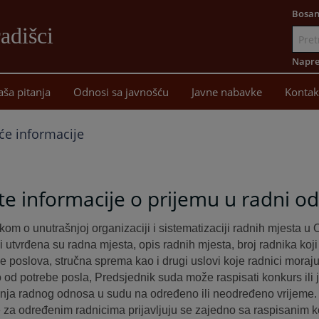
Bosan
adišci
Idi
na
Napre
sadržaj
aša pitanja
Odnosi sa javnošću
Javne nabavke
Kontak
će informacije
e informacije o prijemu u radni o
ikom o unutrašnjoj organizaciji i sistematizaciji radnih mjesta
i utvrđena su radna mjesta, opis radnih mjesta, broj radnika koji
je poslova, stručna sprema kao i drugi uslovi koje radnici moraj
 od potrebe posla, Predsjednik suda može raspisati konkurs ili j
nja radnog odnosa u sudu na određeno ili neodređeno vrijeme.
 za određenim radnicima prijavljuju se zajedno sa raspisanim k