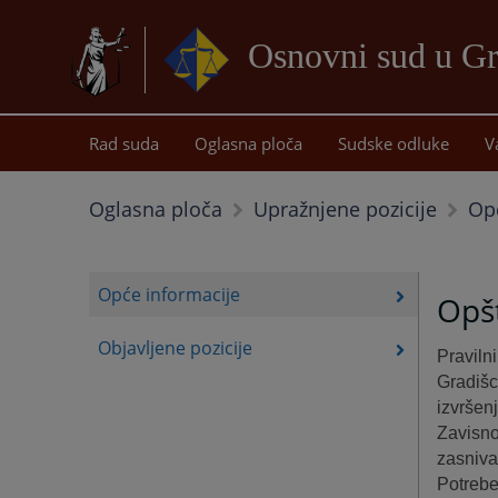
Osnovni sud u Gr
Rad suda
Oglasna ploča
Sudske odluke
V
Op
Oglasna ploča
Upražnjene pozicije
Opće informacije
Opšt
Objavljene pozicije
Praviln
Gradišc
izvršen
Zavisno
zasniva
Potrebe