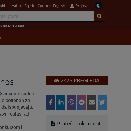
ski
Hrvatski
Srpski
Српски
English
Prijava
dna pretraga
t
dnos
2826
PREGLEDA
 u Osnovnom sudu u
 je potreban za
u da ispunjavaju.
avni oglas radi
Prateći dokumenti
onkursom ili