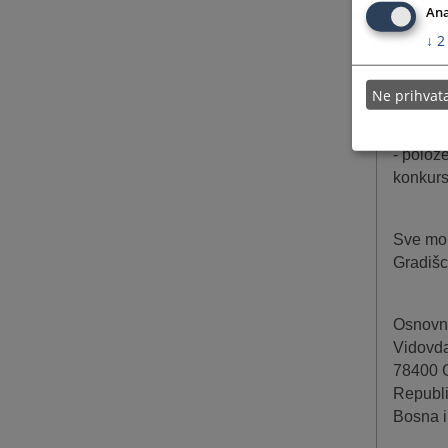
- da is
Ana
organiza
↓
2
Pored o
Ne prihva
- odgov
- odgov
- polož
konkurs
Sve mol
Gradišci
Osnovni
Vidovd
78400 
Republ
Bosna i