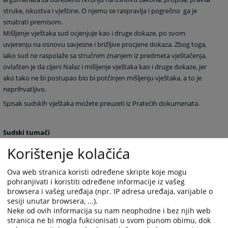
struke, iskustva i vještine. O njemu se raspravlja i pogrešno ga je
smatrati premisom.
Mišljenje vještaka sud ocjenjuje kao i druge dokaze, po svom
uvjerenju na osnovu savjesne i brižljive procjene dokaza. Zbog toga,
iako sud ne raspolaže sa stručnim znanjem iz predmeta vještačenja,
ovlašten je da cijeni Nalaz i mišljenje vještaka kao i druge dokaze, jer
ako tako ne bi postupao bio bi potčinjen mišljenju vještaka, a to je
neprihvatljivo.
Spisak sudskih vještaka možete preuzeti iz Pratećih dokumenata.
Sudski tumači
Sudovi koriste usluge stalnih sudskih tumača, osim u slučajevima
Korištenje kolačića
kada nema sudskih tumača za određeni jezik.
Spisak stalnih sudskih tumača regije Banja Luka možete preuzeti iz
Ova web stranica koristi određene skripte koje mogu
pratećih dokumenata.
pohranjivati i koristiti određene informacije iz vašeg
browsera i vašeg uređaja (npr. IP adresa uređaja, varijable o
sesiji unutar browsera, ...).
Neke od ovih informacija su nam neophodne i bez njih web
stranica ne bi mogla fukcionisati u svom punom obimu, dok