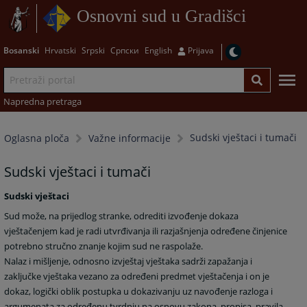
Osnovni sud u Gradišci
Bosanski
Hrvatski
Srpski
Српски
English
Prijava
Napredna pretraga
Sudski vještaci i tumači
Oglasna ploča
Važne informacije
Sudski vještaci i tumači
Sudski vještaci
Sud može, na prijedlog stranke, odrediti izvođenje dokaza
vještačenjem kad je radi utvrđivanja ili razjašnjenja određene činjenice
potrebno stručno znanje kojim sud ne raspolaže.
Nalaz i mišljenje, odnosno izvještaj vještaka sadrži zapažanja i
zaključke vještaka vezano za određeni predmet vještačenja i on je
dokaz, logički oblik postupka u dokazivanju uz navođenje razloga i
argumenata za određenu tvrdnju na osnovu zakona, propisa, pravila