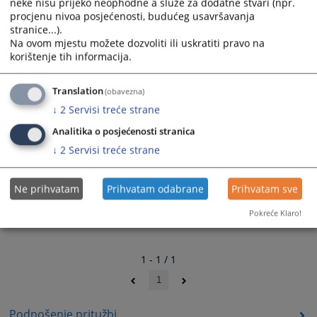
1454
PREGLEDA
neke nisu prijeko neophodne a služe za dodatne stvari (npr.
procjenu nivoa posjećenosti, budućeg usavršavanja
stranice...).
Na ovom mjestu možete dozvoliti ili uskratiti pravo na
korištenje tih informacija.
Translation
(obavezna)
Prateći dokumenti
↓
2
Servisi treće strane
Spisak sudskih vještaka regije Banjaluka
Analitika o posjećenosti stranica
Spisak stalnih sudskih tumača regije Banjaluka
↓
2
Servisi treće strane
Ne prihvatam
Prihvatam odabrane
Prihvatam sve
Pokreće Klaro!
1 - 1 / 1
1
Podnošenje pritužbi