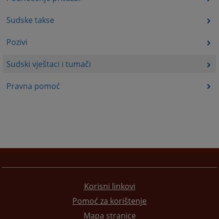
Sudske takse
Pozivi
Sudski vještaci i tumači
Pravna pomoć
Korisni linkovi
Pomoć za korištenje
Mapa stranice