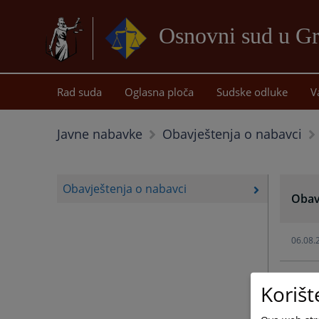
Osnovni sud u Gr
Rad suda
Oglasna ploča
Sudske odluke
V
Javne nabavke
Obavještenja o nabavci
Obavještenja o nabavci
Obav
06.08.
05.08.
Korišt
18.03.