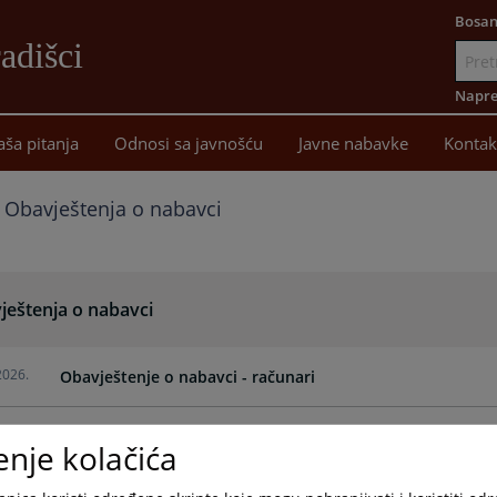
Bosan
adišci
Idi
na
Napre
sadržaj
aša pitanja
Odnosi sa javnošću
Javne nabavke
Kontak
Obavještenja o nabavci
ještenja o nabavci
2026.
Obavještenje o nabavci - računari
2026.
Obavještenje o nabavci - IKT
enje kolačića
2026.
Obavještenje o nabavci - kancelarijski materijal