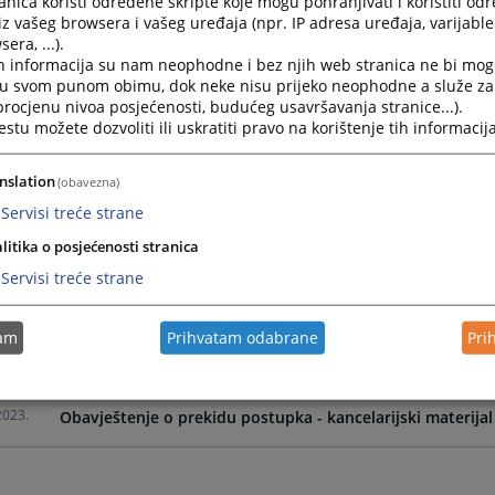
nica koristi određene skripte koje mogu pohranjivati i koristiti od
iz vašeg browsera i vašeg uređaja (npr. IP adresa uređaja, varijable 
era, ...).
2026.
Obavještenje o dodjeli ugovora - gorivo
h informacija su nam neophodne i bez njih web stranica ne bi mog
i u svom punom obimu, dok neke nisu prijeko neophodne a služe z
 procjenu nivoa posjećenosti, budućeg usavršavanja stranice...).
2026.
OBAVJEŠTENJE O NABAVCI GORIVA
tu možete dozvoliti ili uskratiti pravo na korištenje tih informacija
2025.
Obavještenje o dodjeli ugovora - CMS omoti i koverte
nslation
(obavezna)
Servisi treće strane
2025.
Obavještenje o nabavci - CMS omoti i koverte
litika o posjećenosti stranica
Servisi treće strane
2025.
Molba za dostavu informativne ponude u svrhu ispitivanja 
tam
Prihvatam odabrane
Pri
2025.
Obavještenje o nabavci - kancelarijski materijal 2025
2023.
Obavještenje o prekidu postupka - kancelarijski materijal