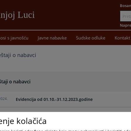
Bosan
njoj Luci
Idi
na
Napre
sadržaj
osi s javnošću
Javne nabavke
Sudske odluke
Kontakt
eštaji o nabavci
štaji o nabavci
2024.
Evidencija od 01.10.-31.12.2023.godine
2023.
Evidencija od 01.07.-30.09.2023.godine
enje kolačića
2023.
Evidencija realizacije poslovnih ugovora 01.04.-30.06.202