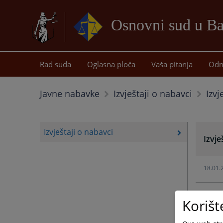
Osnovni sud u Ba
Rad suda
Oglasna ploča
Vaša pitanja
Odn
Izvj
Javne nabavke
Izvještaji o nabavci
Izvještaji o nabavci
Izvje
18.01.
30.11.
Korišt
04.08.