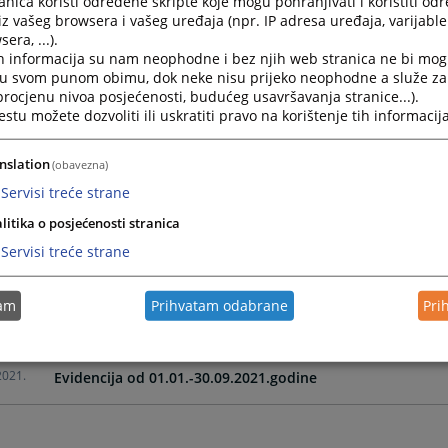
nica koristi određene skripte koje mogu pohranjivati i koristiti od
iz vašeg browsera i vašeg uređaja (npr. IP adresa uređaja, varijable 
era, ...).
2023.
Evidencija od 01.01.-31.03.2023.godine
h informacija su nam neophodne i bez njih web stranica ne bi mog
i u svom punom obimu, dok neke nisu prijeko neophodne a služe z
 procjenu nivoa posjećenosti, budućeg usavršavanja stranice...).
2023.
Evidencija realizovanih ugovora u periodu 01.01.-31.12.2
tu možete dozvoliti ili uskratiti pravo na korištenje tih informacija
2022.
Evidencija od 01.01.-30.06.2022
nslation
(obavezna)
Servisi treće strane
2022.
Evidencija od 01.01.-31.03.2022.godine
litika o posjećenosti stranica
Servisi treće strane
2022.
Evidencija od 01.01.-31.12.2021.godine
tam
Prihvatam odabrane
Pri
EVIDENCIJA REALIZACIJE POSLOVNIH UGOVORA 01.01.-30.0
2021.
Evidencija od 01.01.-30.09.2021.godine