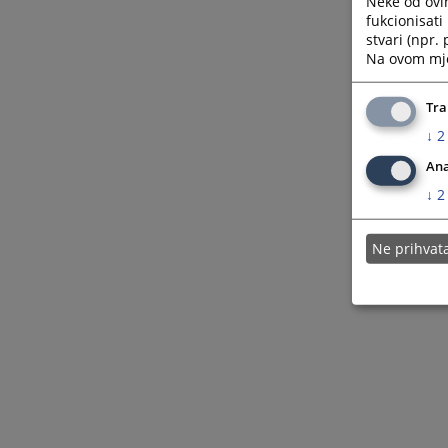
Neke od ovi
fukcionisat
stvari (npr.
Na ovom mjes
Tra
↓
2
Ana
↓
2
Ne prihva