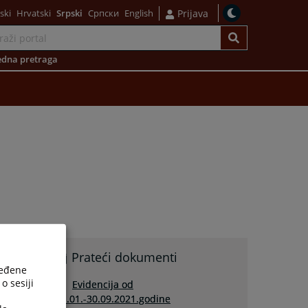
ski
Hrvatski
Srpski
Српски
English
Prijava
dna pretraga
Prateći dokumenti
ređene
o sesiji
Evidencija od
01.01.-30.09.2021.godine