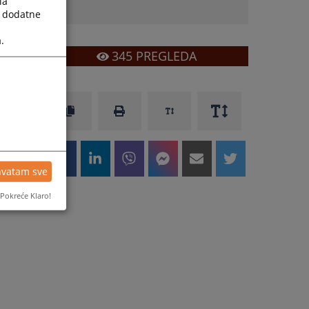
la
a dodatne
.
345
PREGLEDA
hvatam sve
Pokreće Klaro!