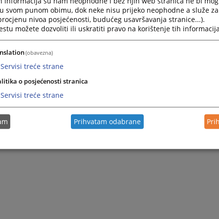
h informacija su nam neophodne i bez njih web stranica ne bi mog
i u svom punom obimu, dok neke nisu prijeko neophodne a služe z
 procjenu nivoa posjećenosti, budućeg usavršavanja stranice...).
tu možete dozvoliti ili uskratiti pravo na korištenje tih informacija
nslation
(obavezna)
Servisi treće strane
litika o posjećenosti stranica
Servisi treće strane
tam
Prihvatam odabrane
Pri