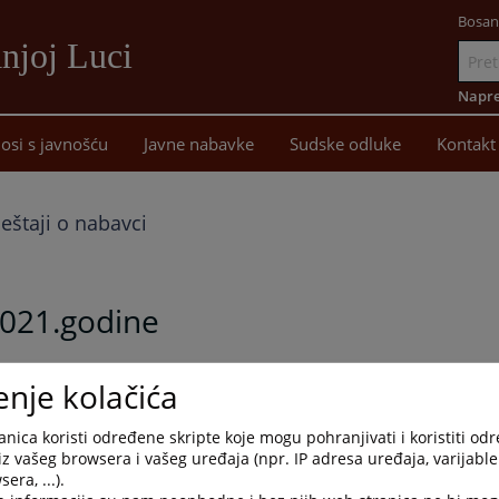
Bosan
njoj Luci
Idi
na
Napre
sadržaj
osi s javnošću
Javne nabavke
Sudske odluke
Kontakt
ještaji o nabavci
2021.godine
enje kolačića
nica koristi određene skripte koje mogu pohranjivati i koristiti od
iz vašeg browsera i vašeg uređaja (npr. IP adresa uređaja, varijable 
era, ...).