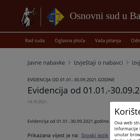
Osnovni sud u Ba
Rad suda
Oglasna ploča
Vaša pitanja
Odn
Javne nabavke
Izvještaji o nabavci
Izv
EVIDENCIJA OD 01.01.-30.09.2021.GODINE
Evidencija od 01.01.-30.09.
14.10.2021.
Korišt
Evidencija od 01.01.-30.09.2021.godine.
Ova web stra
informacije 
unutar brows
Prikazana vijest je na
:
Srpski jezik