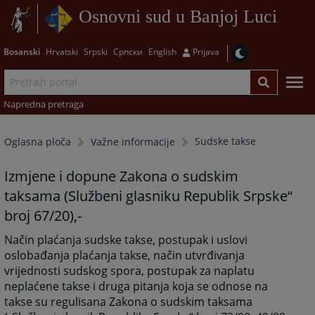
Osnovni sud u Banjoj Luci
Bosanski
Hrvatski
Srpski
Српски
English
Prijava
Napredna pretraga
Sudske takse
Oglasna ploča
Važne informacije
Izmjene i dopune Zakona o sudskim
taksama (Službeni glasniku Republik Srpske“
broj 67/20),-
Način plaćanja sudske takse, postupak i uslovi
oslobađanja plaćanja takse, način utvrđivanja
vrijednosti sudskog spora, postupak za naplatu
neplaćene takse i druga pitanja koja se odnose na
takse su regulisana Zakona o sudskim taksama