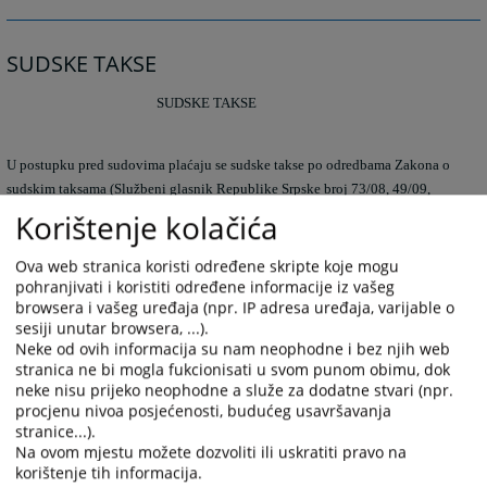
SUDSKE TAKSE
SUDSKE TAKSE
U postupku pred sudovima plaćaju se sudske takse po odredbama Zakona o
sudskim taksama (Službeni glasnik Republike Srpske broj 73/08, 49/09,
67/13, 63/14 i 66/18), kao i Taksene tarife koja je njegov sastavni dio. Takse
Korištenje kolačića
propisane Zakonom o sudskim taksama i Taksenom tarifom plaćaju lica po
čijem zahtjevu ili u čijem interesu se preduzimaju radnje u postupku pred
Ova web stranica koristi određene skripte koje mogu
pohranjivati i koristiti određene informacije iz vašeg
sudovima. Za podneske i za zapisnike koji zamjenjuju podneske taksu je
browsera i vašeg uređaja (npr. IP adresa uređaja, varijable o
dužno da plati lice koje ih podnosi, odnosno lice na čiji zahtjev se sastavlja
sesiji unutar browsera, ...).
zapisnik. Za odluku prvostepenog suda taksu je dužan da plati tužilac,
Neke od ovih informacija su nam neophodne i bez njih web
odnosno predlagač, a za sudsko poravnanje taksu su dužne da plate obje
stranica ne bi mogla fukcionisati u svom punom obimu, dok
strane, ukoliko u poravnanju nije drugačije ugovoreno. Za odluku
neke nisu prijeko neophodne a služe za dodatne stvari (npr.
drugostepenog suda i za odluku po vanrednom pravnom sredstvu, sudsku
procjenu nivoa posjećenosti, budućeg usavršavanja
taksu je dužan da plati podnosilac žalbe, odnosno lice u čijem interesu je
stranice...).
Na ovom mjestu možete dozvoliti ili uskratiti pravo na
pokrenut postupak po vanrednom pravnom sredstvu. Uz podnesak (tužba,
korištenje tih informacija.
prijedlog, pravni lijek i dr.) OBAVEZNO se dostavlja dokaz o plaćenoj taksi.