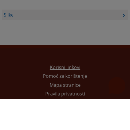
Slike
Korisni linkovi
Pomoć za korištenje
Mapa stranice
Pravila privatnosti
Redizajn web stranice je finansirala Evropska unija. Za njen sadržaj isključivo je odgovorno
Visoko sudsko i tužilačko vijeće BiH i ona ne odražava nužno stavove Evropske unije.