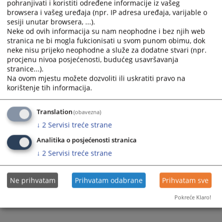
pohranjivati i koristiti određene informacije iz vašeg
select
select
browsera i vašeg uređaja (npr. IP adresa uređaja, varijable o
a
a
sesiji unutar browsera, ...).
date.
date.
Neke od ovih informacija su nam neophodne i bez njih web
stranica ne bi mogla fukcionisati u svom punom obimu, dok
Press
Press
neke nisu prijeko neophodne a služe za dodatne stvari (npr.
the
the
procjenu nivoa posjećenosti, budućeg usavršavanja
question
question
stranice...).
Trenutno nema vijesti
mark
mark
Na ovom mjestu možete dozvoliti ili uskratiti pravo na
key
key
korištenje tih informacija.
to
to
get
get
Translation
(obavezna)
the
the
↓
2
Servisi treće strane
keyboard
keyboard
shortcuts
shortcuts
Analitika o posjećenosti stranica
for
for
↓
2
Servisi treće strane
changing
changing
dates.
dates.
Ne prihvatam
Prihvatam odabrane
Prihvatam sve
Pokreće Klaro!