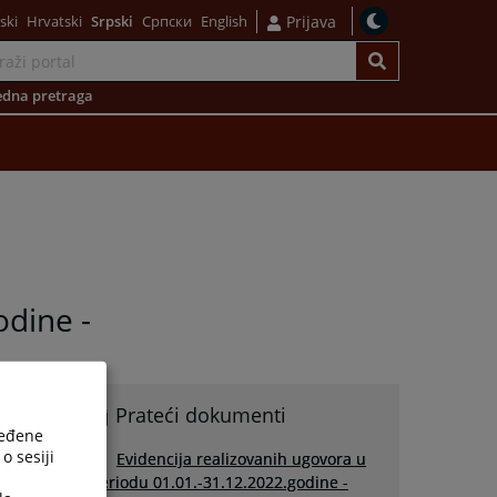
ski
Hrvatski
Srpski
Српски
English
Prijava
dna pretraga
odine -
Prateći dokumenti
ređene
o sesiji
Evidencija realizovanih ugovora u
periodu 01.01.-31.12.2022.godine -