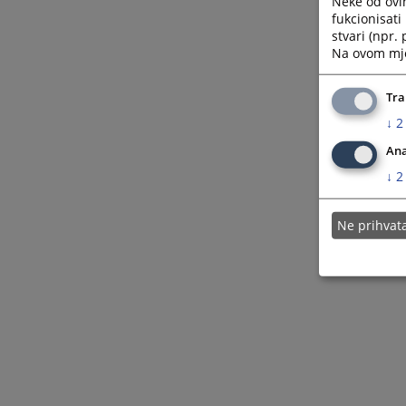
Neke od ovi
fukcionisat
stvari (npr.
Na ovom mjes
Tra
↓
2
Ana
↓
2
Ne prihva