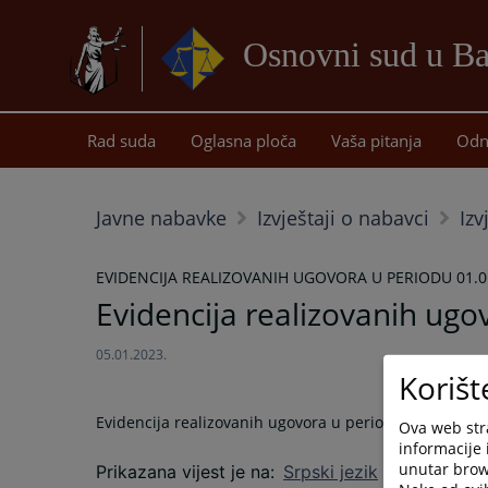
Osnovni sud u Ba
Rad suda
Oglasna ploča
Vaša pitanja
Odn
Javne nabavke
Izvještaji o nabavci
Izv
EVIDENCIJA REALIZOVANIH UGOVORA U PERIODU 01.01
Evidencija realizovanih ugo
05.01.2023.
Korišt
Evidencija realizovanih ugovora u periodu
01.01.-31.
Ova web stra
informacije 
unutar brows
Prikazana vijest je na
:
Srpski jezik