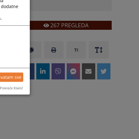
la
a dodatne
.
267
PREGLEDA
hvatam sve
Pokreće Klaro!