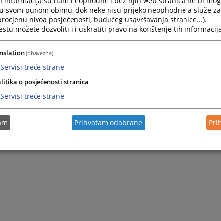
h informacija su nam neophodne i bez njih web stranica ne bi mog
i u svom punom obimu, dok neke nisu prijeko neophodne a služe z
 procjenu nivoa posjećenosti, budućeg usavršavanja stranice...).
tu možete dozvoliti ili uskratiti pravo na korištenje tih informacija
nslation
(obavezna)
Servisi treće strane
litika o posjećenosti stranica
Servisi treće strane
tam
Prihvatam odabrane
Pri