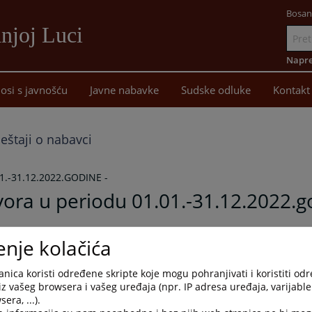
Bosan
njoj Luci
Idi
na
Napre
sadržaj
osi s javnošću
Javne nabavke
Sudske odluke
Kontakt
ještaji o nabavci
.-31.12.2022.GODINE -
vora u periodu 01.01.-31.12.2022.g
enje kolačića
12.2022.godine -
nica koristi određene skripte koje mogu pohranjivati i koristiti od
iz vašeg browsera i vašeg uređaja (npr. IP adresa uređaja, varijable 
era, ...).