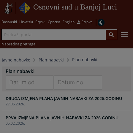
Osnovni sud u Banjoj Luci
Bosanski
Hrvatski
Srpski
Српски
English
Prijava
Napredna pretraga
Plan nabavki
Javne nabavke
Plan nabavki
Plan nabavki
Navigate
Navigate
DRUGA IZMJENA PLANA JAVNIH NABAVKI ZA 2026.GODINU
forward
forward
27.05.2026.
to
to
interact
interact
PRVA IZMJENA PLANA JAVNIH NABAVKI ZA 2026.GODINU
with
with
05.02.2026.
the
the
calendar
calendar