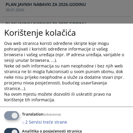
PLAN JAVNIH NABAVKI ZA 2026.GODINU
and
and
30.01.2026.
select
select
a
a
PLAN JAVNIH NABAVKI ZA 2025.GODINU
date.
date.
Korištenje kolačića
17.01.2025.
Press
Press
the
the
Ova web stranica koristi određene skripte koje mogu
TREĆA IZMJENA PLANA JAVNIH NABAVKI ZA 2024.GODINU
question
question
pohranjivati i koristiti određene informacije iz vašeg
17.01.2025.
mark
mark
browsera i vašeg uređaja (npr. IP adresa uređaja, varijable o
key
key
sesiji unutar browsera, ...).
PETA IZMJENA PLANA JAVNIH NABAVKI ZA 2024.GODINU -
to
to
Neke od ovih informacija su nam neophodne i bez njih web
Copy
get
get
stranica ne bi mogla fukcionisati u svom punom obimu, dok
17.01.2025.
the
the
neke nisu prijeko neophodne a služe za dodatne stvari (npr.
procjenu nivoa posjećenosti, budućeg usavršavanja
keyboard
keyboard
stranice...).
ŠESTA IZMJENA PLANA JAVNIH NABAVKI ZA 2024.GODINU
shortcuts
shortcuts
Na ovom mjestu možete dozvoliti ili uskratiti pravo na
17.01.2025.
for
for
korištenje tih informacija.
changing
changing
ČETVRTA IZMJENA PLANA JAVNIH NABAVKI ZA 2024.GODINU
dates.
dates.
17.01.2025.
Translation
(obavezna)
↓
2
Servisi treće strane
DRUGA IZMJENA PLANA JAVNIH NABAVKI ZA 2024.GODINU
Analitika o posjećenosti stranica