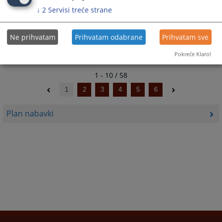
01.10.2024.
↓
2
Servisi treće strane
PRVA IZMJENA PLANA JAVNIH NABAVKI ZA 2024.GODINU
20.09.2024.
Ne prihvatam
Prihvatam odabrane
Prihvatam sve
Pokreće Klaro!
1 - 10 / 58
1
2
3
4
5
6
Plan nabavki