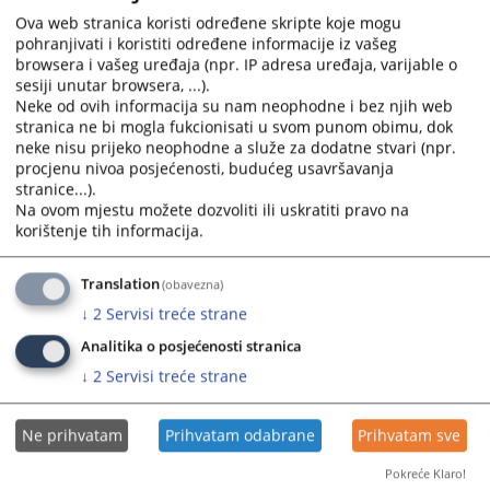
Ova web stranica koristi određene skripte koje mogu
pohranjivati i koristiti određene informacije iz vašeg
browsera i vašeg uređaja (npr. IP adresa uređaja, varijable o
sesiji unutar browsera, ...).
Neke od ovih informacija su nam neophodne i bez njih web
stranica ne bi mogla fukcionisati u svom punom obimu, dok
neke nisu prijeko neophodne a služe za dodatne stvari (npr.
procjenu nivoa posjećenosti, budućeg usavršavanja
Trenutno nema vijesti
stranice...).
Na ovom mjestu možete dozvoliti ili uskratiti pravo na
korištenje tih informacija.
Translation
(obavezna)
↓
2
Servisi treće strane
Analitika o posjećenosti stranica
↓
2
Servisi treće strane
Ne prihvatam
Prihvatam odabrane
Prihvatam sve
Pokreće Klaro!