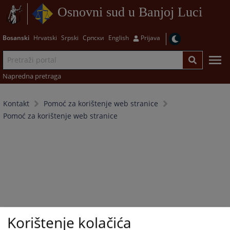
Osnovni sud u Banjoj Luci
Bosanski
Hrvatski
Srpski
Српски
English
Prijava
Napredna pretraga
Kontakt
Pomoć za korištenje web stranice
Pomoć za korištenje web stranice
Korištenje kolačića