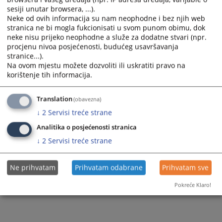
sesiji unutar browsera, ...).
Zapamti me
Neke od ovih informacija su nam neophodne i bez njih web
stranica ne bi mogla fukcionisati u svom punom obimu, dok
Prijava
neke nisu prijeko neophodne a služe za dodatne stvari (npr.
procjenu nivoa posjećenosti, budućeg usavršavanja
stranice...).
Zaboravili ste lozinku?
Na ovom mjestu možete dozvoliti ili uskratiti pravo na
Želite postati član?
korištenje tih informacija.
Translation
(obavezna)
↓
2
Servisi treće strane
Analitika o posjećenosti stranica
↓
2
Servisi treće strane
Ne prihvatam
Prihvatam odabrane
Prihvatam sve
Pokreće Klaro!