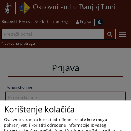
Osnovni sud u Banjoj Luci
Bosanski
Hrvatski
Srpski
Српски
English
Prijava
Napredna pretraga
Prijava
Korisničko ime
Korištenje kolačića
Lozinka
Ova web stranica koristi određene skripte koje mogu
pohranjivati i koristiti određene informacije iz vašeg
browsera i vašeg uređaja (npr. IP adresa uređaja, varijable o