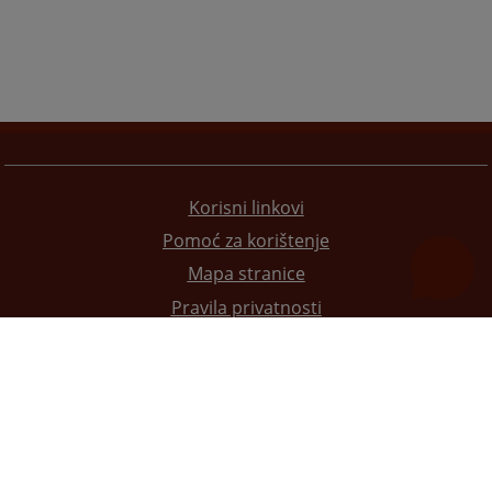
Korisni linkovi
Pomoć za korištenje
Mapa stranice
Pravila privatnosti
Redizajn web stranice je finansirala Evropska unija. Za njen sadržaj isključivo je odgovorno
Visoko sudsko i tužilačko vijeće BiH i ona ne odražava nužno stavove Evropske unije.