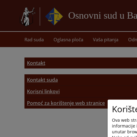
Osnovni sud u Ba
Rad suda
Oglasna ploča
Vaša pitanja
Odn
Kontakt
Kontakt suda
Kontakt suda
Korisni linkovi
Korisni linkovi
Pomoć za korištenje web stranice
Adresar pravosudnih institucija
Korišt
Pomoć za korištenje web stranice
Ova web stra
informacije 
Mapa stranice
unutar brows