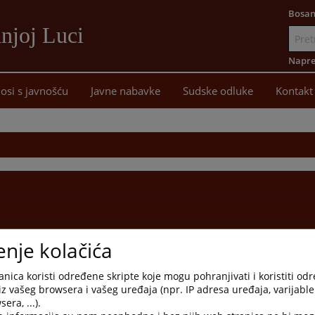
Bosan
njoj Luci
Idi
na
Napre
sadržaj
osi s javnošću
Javne nabavke
Sudske odluke
Kontakt
enje kolačića
nica koristi određene skripte koje mogu pohranjivati i koristiti od
iz vašeg browsera i vašeg uređaja (npr. IP adresa uređaja, varijable 
era, ...).