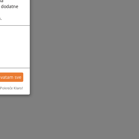
la
a dodatne
.
hvatam sve
Pokreće Klaro!