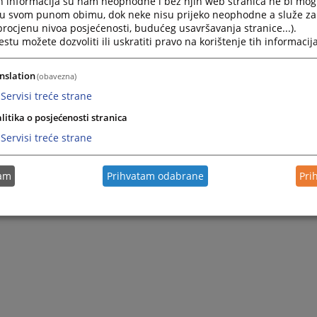
h informacija su nam neophodne i bez njih web stranica ne bi mog
i u svom punom obimu, dok neke nisu prijeko neophodne a služe z
 procjenu nivoa posjećenosti, budućeg usavršavanja stranice...).
tu možete dozvoliti ili uskratiti pravo na korištenje tih informacija
nslation
(obavezna)
Servisi treće strane
litika o posjećenosti stranica
Servisi treće strane
tam
Prihvatam odabrane
Pri