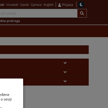
ski
Hrvatski
Srpski
Српски
English
Prijava
dna pretraga
ređene
o sesiji