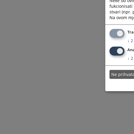
Neke od ovi
fukcionisat
stvari (npr.
Na ovom mjes
Tra
↓
2
Ana
↓
2
Ne prihva