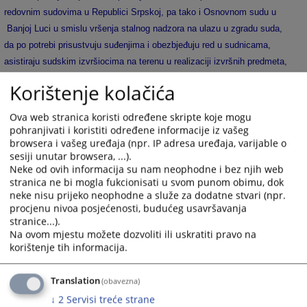
redovnim sudovima u Republici Srpskoj, pa tako i Osnovnom sudu u
Banjoj Luci u smislu vršenja stalnog nadzora na ulazu u zgradu suda,
da po potrebi prisustvuju suđenjima i obezbjeđuju red u sudnicama,
asistiraju sudskim izvršiocima na terenu u realizaciji izvršnih predmeta,
pružaju asistenciju i podršku portirima, odnosno radnicima na info-pultu,
Korištenje kolačića
obezbjeđuju zaposlene u sudu, objekat i imovinu, a u slučaju potrebe
mogu zatražiti pomoć i od organa unutrašnjih poslova koji su dužni da
Ova web stranica koristi određene skripte koje mogu
istu pomoć i pruže.
pohranjivati i koristiti određene informacije iz vašeg
browsera i vašeg uređaja (npr. IP adresa uređaja, varijable o
2272
PREGLEDA
sesiji unutar browsera, ...).
Neke od ovih informacija su nam neophodne i bez njih web
stranica ne bi mogla fukcionisati u svom punom obimu, dok
neke nisu prijeko neophodne a služe za dodatne stvari (npr.
procjenu nivoa posjećenosti, budućeg usavršavanja
stranice...).
Na ovom mjestu možete dozvoliti ili uskratiti pravo na
korištenje tih informacija.
Translation
(obavezna)
↓
2
Servisi treće strane