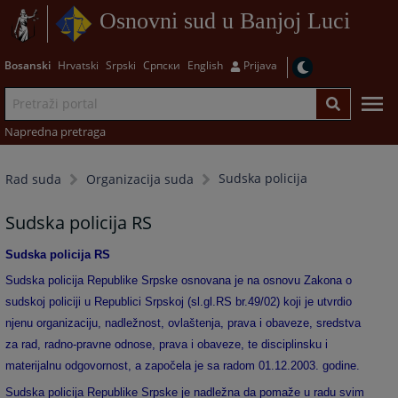
Osnovni sud u Banjoj Luci
Bosanski
Hrvatski
Srpski
Српски
English
Prijava
Napredna pretraga
Sudska policija
Rad suda
Organizacija suda
Sudska policija RS
Sudska policija RS
Sudska policija Republike Srpske osnovana je na osnovu Zakona o
sudskoj policiji u Republici Srpskoj (sl.gl.RS br.49/02) koji je utvrdio
njenu organizaciju, nadležnost, ovlaštenja, prava i obaveze, sredstva
za rad, radno-pravne odnose, prava i obaveze, te disciplinsku i
materijalnu odgovornost, a započela je sa radom 01.12.2003. godine.
Sudska policija Republike Srpske je nadležna da pomaže u radu svim