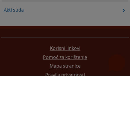
Akti suda
Korisni linkovi
Pomoć za korištenje
Mapa stranice
Pravila privatnosti
Redizajn web stranice je finansirala Evropska unija. Za njen sadržaj isključivo je odgovorno
Visoko sudsko i tužilačko vijeće BiH i ona ne odražava nužno stavove Evropske unije.