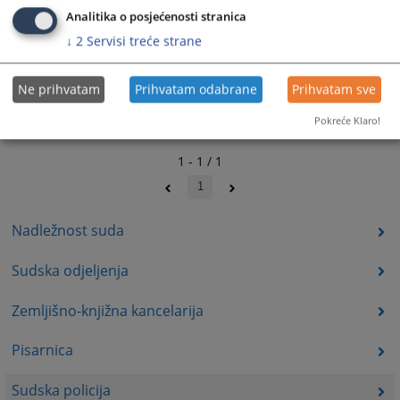
Analitika o posjećenosti stranica
↓
2
Servisi treće strane
Ne prihvatam
Prihvatam odabrane
Prihvatam sve
Pokreće Klaro!
1 - 1 / 1
1
Nadležnost suda
Sudska odjeljenja
Zemljišno-knjižna kancelarija
Pisarnica
Sudska policija