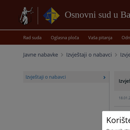
Osnovni sud u Ba
Rad suda
Oglasna ploča
Vaša pitanja
Odn
Izvj
Javne nabavke
Izvještaji o nabavci
Izvještaji o nabavci
Izvje
18.01.
30.11.
Korišt
04.08.