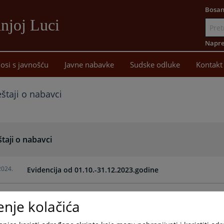
Bosan
njoj Luci
Idi
na
Napre
sadržaj
osi s javnošću
Javne nabavke
Sudske odluke
Kontakt
eštaji o nabavci
štaji o nabavci
2024.
Evidencija od 01.10.-31.12.2023.godine
2023.
Evidencija od 01.07.-30.09.2023.godine
enje kolačića
2023.
Evidencija realizacije poslovnih ugovora 01.04.-30.06.202