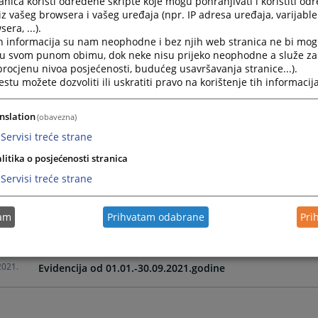
nica koristi određene skripte koje mogu pohranjivati i koristiti od
iz vašeg browsera i vašeg uređaja (npr. IP adresa uređaja, varijable 
era, ...).
2023.
Evidencija od 01.01.-31.03.2023.godine
h informacija su nam neophodne i bez njih web stranica ne bi mog
i u svom punom obimu, dok neke nisu prijeko neophodne a služe z
 procjenu nivoa posjećenosti, budućeg usavršavanja stranice...).
2023.
Evidencija realizovanih ugovora u periodu 01.01.-31.12.2
tu možete dozvoliti ili uskratiti pravo na korištenje tih informacija
2022.
Evidencija od 01.01.-30.06.2022
nslation
(obavezna)
Servisi treće strane
2022.
Evidencija od 01.01.-31.03.2022.godine
litika o posjećenosti stranica
Servisi treće strane
2022.
Evidencija od 01.01.-31.12.2021.godine
tam
Prihvatam odabrane
Pri
EVIDENCIJA REALIZACIJE POSLOVNIH UGOVORA 01.01.-30.0
2021.
Evidencija od 01.01.-30.09.2021.godine