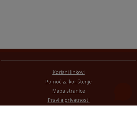
Korisni linkovi
Pomoć za korištenje
Mapa stranice
Pravila privatnosti
Redizajn web stranice je finansirala Evropska unija. Za njen sadržaj isključivo je odgovorno