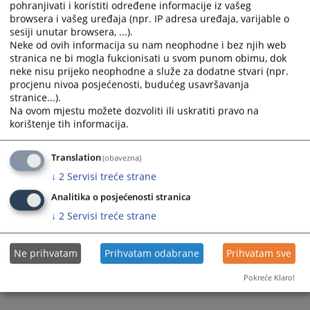
pohranjivati i koristiti određene informacije iz vašeg
browsera i vašeg uređaja (npr. IP adresa uređaja, varijable o
Prateći dokumenti
sesiji unutar browsera, ...).
Neke od ovih informacija su nam neophodne i bez njih web
Evidencija od 01.01.-31.12.2021.godine -
stranica ne bi mogla fukcionisati u svom punom obimu, dok
neke nisu prijeko neophodne a služe za dodatne stvari (npr.
procjenu nivoa posjećenosti, budućeg usavršavanja
stranice...).
327
PREGLEDA
Na ovom mjestu možete dozvoliti ili uskratiti pravo na
korištenje tih informacija.
Translation
(obavezna)
↓
2
Servisi treće strane
Analitika o posjećenosti stranica
↓
2
Servisi treće strane
Ne prihvatam
Prihvatam odabrane
Prihvatam sve
Pokreće Klaro!