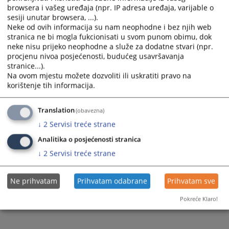
browsera i vašeg uređaja (npr. IP adresa uređaja, varijable o
Prateći dokumenti
sesiji unutar browsera, ...).
Neke od ovih informacija su nam neophodne i bez njih web
Evidencija od 01.07.-30.09.2023.godine
stranica ne bi mogla fukcionisati u svom punom obimu, dok
neke nisu prijeko neophodne a služe za dodatne stvari (npr.
procjenu nivoa posjećenosti, budućeg usavršavanja
stranice...).
336
PREGLEDA
Na ovom mjestu možete dozvoliti ili uskratiti pravo na
korištenje tih informacija.
Translation
(obavezna)
↓
2
Servisi treće strane
Analitika o posjećenosti stranica
↓
2
Servisi treće strane
Ne prihvatam
Prihvatam odabrane
Prihvatam sve
Pokreće Klaro!