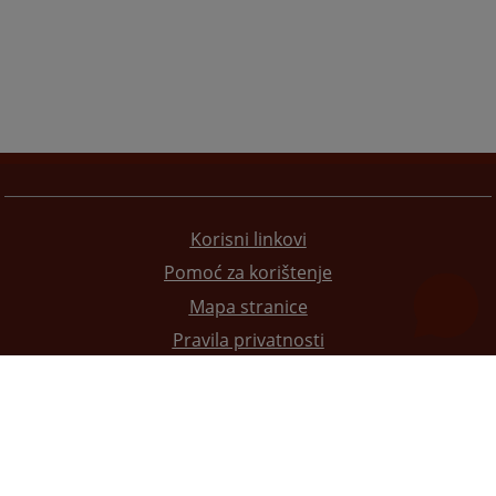
Korisni linkovi
Pomoć za korištenje
Mapa stranice
Pravila privatnosti
Redizajn web stranice je finansirala Evropska unija. Za njen sadržaj isključivo je odgovorno
Visoko sudsko i tužilačko vijeće BiH i ona ne odražava nužno stavove Evropske unije.