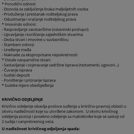
* Porodični odnosi:
- Dozvola za zaključenje braka maljoljetnih osoba
- Produženje i prestanak roditeljskog prava
- Oduzimanje i vraćanje roditeljskog prava
* Imovinski odnosi:
- Raspravljanje zaostavštine (ostavinski postupci)
- Upravljanje i korišćenje zajedničkim stvarima
- Dioba stvari i imovine u suvlasništvu
- Stambeni odnosi
- Uređenje međa
- Naknade za eksproprisane nepokretnosti
* Ostale vanparnične stvari:
- Sastavljanje i ovjeravanje sadržine isprava (testamenti, ugovori...)
- Čuvanje isprava
- Sudski depozit
- Poništenje i priznanje isprava
* Sudske mjere obezbjeđenja
KRIVIČNO ODJELJENJE
Krivično odeljenje obavlja poslove suđenja u krivično-pravnoj oblasti u
okviru nadležnosti koje su utvrđene zakonom.
U okviru krivičnog
odeljenja postoji i posebno odeljenje za maloletnike koje se sastoji od
2 sudija i vanpretresnog veća.
U nadležnost krivičnog odjeljenja spada: