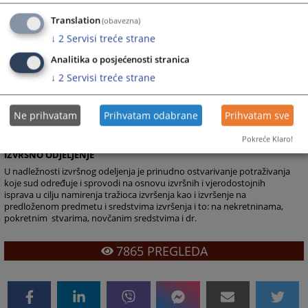
medijacijom za čije potrebe ima posebno opremljenju prostoriju.
Translation
(obavezna)
PREKRŠAJNO ODJELJENJE
↓
2
Servisi treće strane
Prekršajno odjeljenje nadležno je da u prvom stepenu odlučuje:
Analitika o posjećenosti stranica
u svim prekršajnim predmetima iz oblasti Zakona o osnovama
bezbednosti saobraćaja na putevima, Zakona o javnom redu i miru,
↓
2
Servisi treće strane
Zakona o carinskim prekršajima, Zakona o poreskoj upravi i dr.
o zahtevima za brisanje kazne iz prekršajne evidencije
Ne prihvatam
Prihvatam odabrane
Prihvatam sve
o zahtjevima za ponavljanje prekršajnog postupka
Pokreće Klaro!
IZVRŠNO ODJELJENJE
U nadležnosti izvršnog odeljenja je prinudno ostvarivanje potraživanja
koje sud određuje i sprovodi na osnovu izvršnih i vjerodostojnih
isprava u cilju namirenja tražioca izvršenja kao i izvršenje na
predloženom predmetu i sredstvima izvršenja i to: na nekretninama,
pokretnim
stvarima, novčanim sredstvima i dr.
7865
PREGLEDA