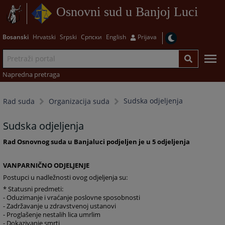
Osnovni sud u Banjoj Luci
Bosanski
Hrvatski
Srpski
Српски
English
Prijava
Napredna pretraga
Sudska odjeljenja
Rad suda
Organizacija suda
Sudska odjeljenja
Rad Osnovnog suda u Banjaluci podjeljen je u 5 odjeljenja
VANPARNIČNO ODJELJENJE
Postupci u nadležnosti ovog odjeljenja su:
* Statusni predmeti:
- Oduzimanje i vraćanje poslovne sposobnosti
- Zadržavanje u zdravstvenoj ustanovi
- Proglašenje nestalih lica umrlim
- Dokazivanje smrti