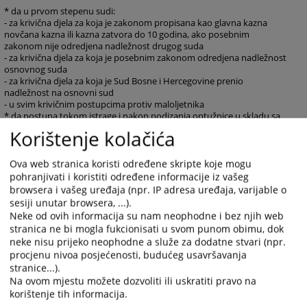
* da u prvom stepenu sudi:
- za krivična djela za koja je zakonom propisana kao glavna kazna
novčana kazna ili kazna zatvora do 10 godina, ako posebnim
zakonom nije odredjena nadležnost drugog suda
- za krivična djela za koja je posebnim zakonom odredjena nadležnost
osnovnog suda
- za krivična djela za koja je Sud Bosne i Hercegovine prenio
nadležnost na osnovni sud
- u svim krivičnim postupcima protiv maloljetnika
* da postupa tokom istrage i nakon podizanja optužnice u skladu sa
zakonom
Korištenje kolačića
* da odlučuje o vanrednim pravnim lijekovima kad je to zakonom
predviđeno
* da odlučuje o brisanju osude i prestanku mjere bezbjednosti i
Ova web stranica koristi određene skripte koje mogu
pravnih posljedica osude, na osnovu sudske odluke.
pohranjivati i koristiti određene informacije iz vašeg
browsera i vašeg uređaja (npr. IP adresa uređaja, varijable o
sesiji unutar browsera, ...).
PARNIČNO ODJELJENJE
Neke od ovih informacija su nam neophodne i bez njih web
Parnično odeljenje Osnovnog suda Banjaluka
obavlja poslove suđenja
stranica ne bi mogla fukcionisati u svom punom obimu, dok
u građansko-pravnoj oblasti u okviru nadležnosti koje su utvrđene
neke nisu prijeko neophodne a služe za dodatne stvari (npr.
zakonom. Postupci u nadležnosti ovog odjeljenja se posebno odnose
procjenu nivoa posjećenosti, budućeg usavršavanja
na obligacione, statusne, imovinske, porodične, radne i dr predmete.
stranice...).
U okviru parničnog odeljenja je izvršena specijalizacija na radne
sporove koje obavljaju 3 sudije i ratne štete koje obavljaju 4 sudije.
Na ovom mjestu možete dozvoliti ili uskratiti pravo na
korištenje tih informacija.
Parnično odjeljenje se aktivno uključilo i u rešavanje predmeta