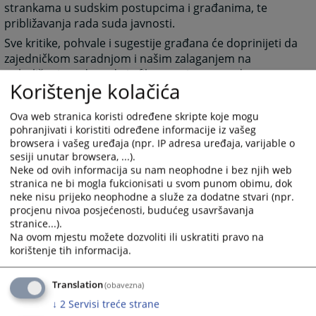
strankama u sudskim postupcima i građanima, te
približavanja rada suda javnosti.
Sve kritike, pohvale i sugestije građana će doprinijeti da
zajedničkom saradnjom i našim zalaganjem na
poboljšanju rada suda i efikasnosti pravosuđa.
Korištenje kolačića
S poštovanjem,
Ova web stranica koristi određene skripte koje mogu
pohranjivati i koristiti određene informacije iz vašeg
Predsjednica Osnovnog suda u Banjoj Luci
browsera i vašeg uređaja (npr. IP adresa uređaja, varijable o
Biljana Radulović
sesiji unutar browsera, ...).
Neke od ovih informacija su nam neophodne i bez njih web
8216
PREGLEDA
stranica ne bi mogla fukcionisati u svom punom obimu, dok
neke nisu prijeko neophodne a služe za dodatne stvari (npr.
procjenu nivoa posjećenosti, budućeg usavršavanja
stranice...).
Na ovom mjestu možete dozvoliti ili uskratiti pravo na
korištenje tih informacija.
Translation
(obavezna)
↓
2
Servisi treće strane