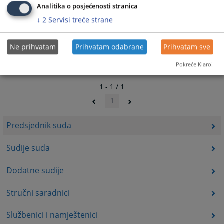
Analitika o posjećenosti stranica
↓
2
Servisi treće strane
Ne prihvatam
Prihvatam odabrane
Prihvatam sve
Pokreće Klaro!
1 - 1 / 1
1
Predsjednik suda
Sudije suda
Dodatne sudije
Stručni saradnici
Službenici i namještenici