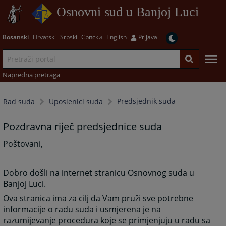
Osnovni sud u Banjoj Luci
Bosanski
Hrvatski
Srpski
Српски
English
Prijava
Napredna pretraga
Predsjednik suda
Rad suda
Uposlenici suda
Pozdravna riječ predsjednice suda
Poštovani,
Dobro došli na internet stranicu Osnovnog suda u
Banjoj Luci.
Ova stranica ima za cilj da Vam pruži sve potrebne
informacije o radu suda i usmjerena je na
razumijevanje procedura koje se primjenjuju u radu sa