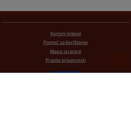
Korisni linkovi
Pomoć za korištenje
Mapa stranice
Pravila privatnosti
Redizajn web stranice je finansirala Evropska unija. Za njen sadržaj isključivo je odgovorno
Visoko sudsko i tužilačko vijeće BiH i ona ne odražava nužno stavove Evropske unije.
© 2021
Visoko sudsko i tužilačko vijeće