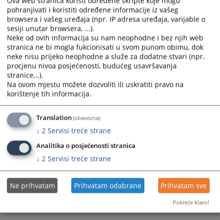
Ova web stranica koristi određene skripte koje mogu
pohranjivati i koristiti određene informacije iz vašeg
Prikazana vijest je na
:
Srpski jezik
browsera i vašeg uređaja (npr. IP adresa uređaja, varijable o
sesiji unutar browsera, ...).
Prateći dokumenti
Neke od ovih informacija su nam neophodne i bez njih web
stranica ne bi mogla fukcionisati u svom punom obimu, dok
EVIDENCIJA REALIZACIJE POSLOVNIH UGOVORA
neke nisu prijeko neophodne a služe za dodatne stvari (npr.
procjenu nivoa posjećenosti, budućeg usavršavanja
stranice...).
Na ovom mjestu možete dozvoliti ili uskratiti pravo na
295
PREGLEDA
korištenje tih informacija.
Translation
(obavezna)
↓
2
Servisi treće strane
Analitika o posjećenosti stranica
↓
2
Servisi treće strane
Ne prihvatam
Prihvatam odabrane
Prihvatam sve
Pokreće Klaro!