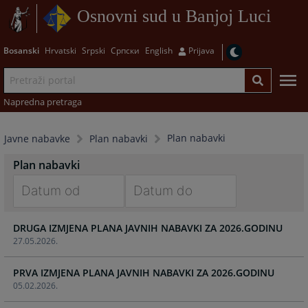
Osnovni sud u Banjoj Luci
Bosanski
Hrvatski
Srpski
Српски
English
Prijava
Napredna pretraga
Plan nabavki
Javne nabavke
Plan nabavki
Plan nabavki
Navigate
Navigate
DRUGA IZMJENA PLANA JAVNIH NABAVKI ZA 2026.GODINU
forward
forward
27.05.2026.
to
to
interact
interact
PRVA IZMJENA PLANA JAVNIH NABAVKI ZA 2026.GODINU
with
with
05.02.2026.
the
the
calendar
calendar