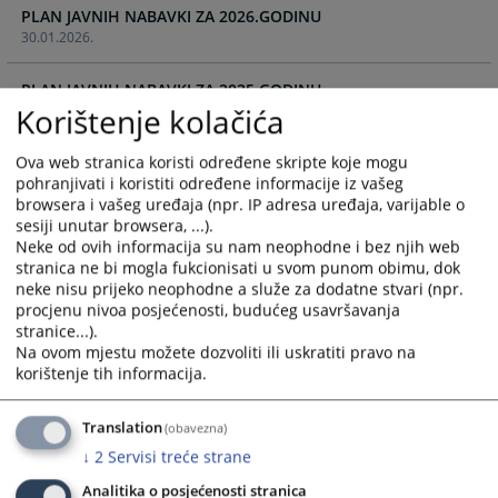
PLAN JAVNIH NABAVKI ZA 2026.GODINU
and
and
30.01.2026.
select
select
a
a
PLAN JAVNIH NABAVKI ZA 2025.GODINU
date.
date.
Korištenje kolačića
17.01.2025.
Press
Press
the
the
Ova web stranica koristi određene skripte koje mogu
TREĆA IZMJENA PLANA JAVNIH NABAVKI ZA 2024.GODINU
question
question
pohranjivati i koristiti određene informacije iz vašeg
17.01.2025.
mark
mark
browsera i vašeg uređaja (npr. IP adresa uređaja, varijable o
key
key
sesiji unutar browsera, ...).
PETA IZMJENA PLANA JAVNIH NABAVKI ZA 2024.GODINU -
to
to
Neke od ovih informacija su nam neophodne i bez njih web
Copy
get
get
stranica ne bi mogla fukcionisati u svom punom obimu, dok
17.01.2025.
the
the
neke nisu prijeko neophodne a služe za dodatne stvari (npr.
procjenu nivoa posjećenosti, budućeg usavršavanja
keyboard
keyboard
stranice...).
ŠESTA IZMJENA PLANA JAVNIH NABAVKI ZA 2024.GODINU
shortcuts
shortcuts
Na ovom mjestu možete dozvoliti ili uskratiti pravo na
17.01.2025.
for
for
korištenje tih informacija.
changing
changing
ČETVRTA IZMJENA PLANA JAVNIH NABAVKI ZA 2024.GODINU
dates.
dates.
17.01.2025.
Translation
(obavezna)
↓
2
Servisi treće strane
DRUGA IZMJENA PLANA JAVNIH NABAVKI ZA 2024.GODINU
Analitika o posjećenosti stranica