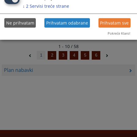
01.10.2024.
↓
2
Servisi treće strane
PRVA IZMJENA PLANA JAVNIH NABAVKI ZA 2024.GODINU
20.09.2024.
Ne prihvatam
Prihvatam odabrane
Prihvatam sve
Pokreće Klaro!
1 - 10 / 58
1
2
3
4
5
6
Plan nabavki