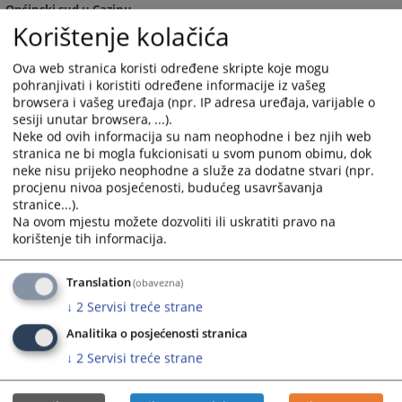
Općinski sud u Cazinu
Korištenje kolačića
Ova web stranica koristi određene skripte koje mogu
Općinski sud u Čapljini
pohranjivati i koristiti određene informacije iz vašeg
browsera i vašeg uređaja (npr. IP adresa uređaja, varijable o
sesiji unutar browsera, ...).
Neke od ovih informacija su nam neophodne i bez njih web
Općinski sud u Goraždu
stranica ne bi mogla fukcionisati u svom punom obimu, dok
neke nisu prijeko neophodne a služe za dodatne stvari (npr.
procjenu nivoa posjećenosti, budućeg usavršavanja
Općinski sud u Gračanici
stranice...).
Na ovom mjestu možete dozvoliti ili uskratiti pravo na
korištenje tih informacija.
Općinski sud u Gradačcu
Translation
(obavezna)
↓
2
Servisi treće strane
Općinski sud u Kaknju
Analitika o posjećenosti stranica
↓
2
Servisi treće strane
Općinski sud u Kalesiji