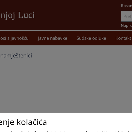
Bosan
njoj Luci
Idi
na
Napre
sadržaj
osi s javnošću
Javne nabavke
Sudske odluke
Kontakt
i namještenici
enje kolačića