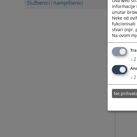
Ova web stra
Službenici i namještenici
informacije 
unutar brows
Neke od ovi
fukcionisat
stvari (npr.
Na ovom mjes
Tra
↓
2
Ana
↓
2
Ne prihva