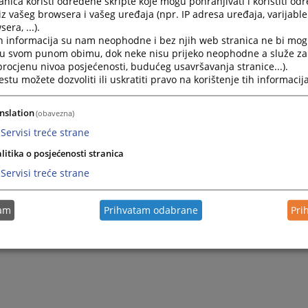
nica koristi određene skripte koje mogu pohranjivati i koristiti od
iz vašeg browsera i vašeg uređaja (npr. IP adresa uređaja, varijable 
era, ...).
h informacija su nam neophodne i bez njih web stranica ne bi mog
i u svom punom obimu, dok neke nisu prijeko neophodne a služe z
 procjenu nivoa posjećenosti, budućeg usavršavanja stranice...).
tu možete dozvoliti ili uskratiti pravo na korištenje tih informacija
nslation
(obavezna)
Servisi treće strane
Trenutno nema v
litika o posjećenosti stranica
Servisi treće strane
tam
Prihvatam odabrane
Pri