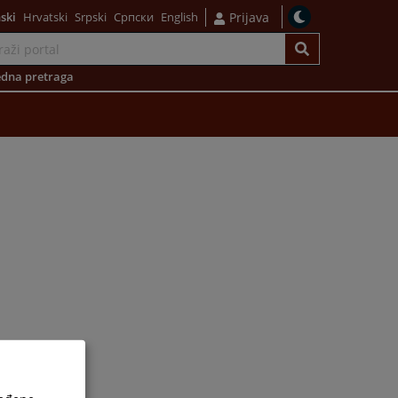
ski
Hrvatski
Srpski
Српски
English
Prijava
dna pretraga