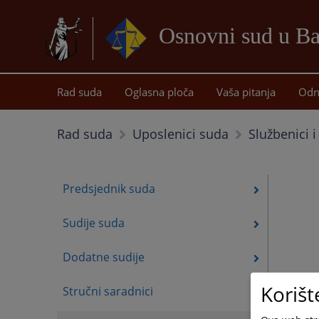
Osnovni sud u Ba
Rad suda
Oglasna ploča
Vaša pitanja
Odn
Službenici 
Rad suda
Uposlenici suda
Predsjednik suda
Sudije suda
Dodatne sudije
Korišt
Stručni saradnici