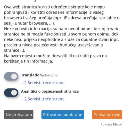
01.04.-30.06.2023.godine
Ova web stranica koristi određene skripte koje mogu
pohranjivati i koristiti određene informacije iz vašeg
Prikazana vijest je na
:
Srpski jezik
browsera i vašeg uređaja (npr. IP adresa uređaja, varijable o
sesiji unutar browsera, ...).
Prateći dokumenti
Neke od ovih informacija su nam neophodne i bez njih web
stranica ne bi mogla fukcionisati u svom punom obimu, dok
Evidencija realizacije poslovnih ugovora
neke nisu prijeko neophodne a služe za dodatne stvari (npr.
01.04.-30.06.2023.godine
procjenu nivoa posjećenosti, budućeg usavršavanja
stranice...).
Na ovom mjestu možete dozvoliti ili uskratiti pravo na
korištenje tih informacija.
284
PREGLEDA
Translation
(obavezna)
↓
2
Servisi treće strane
Analitika o posjećenosti stranica
↓
2
Servisi treće strane
Ne prihvatam
Prihvatam odabrane
Prihvatam sve
Pokreće Klaro!