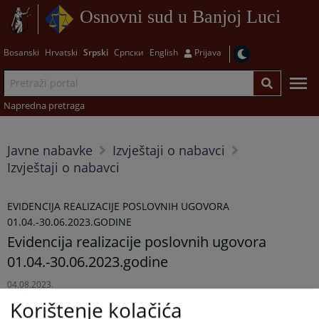
Osnovni sud u Banjoj Luci
Bosanski
Hrvatski
Srpski
Српски
English
Prijava
Napredna pretraga
Javne nabavke
Izvještaji o nabavci
Izvještaji o nabavci
EVIDENCIJA REALIZACIJE POSLOVNIH UGOVORA
01.04.-30.06.2023.GODINE
Evidencija realizacije poslovnih ugovora
01.04.-30.06.2023.godine
04.08.2023.
Korištenje kolačića
Evidencija realizacije poslovnih ugovora