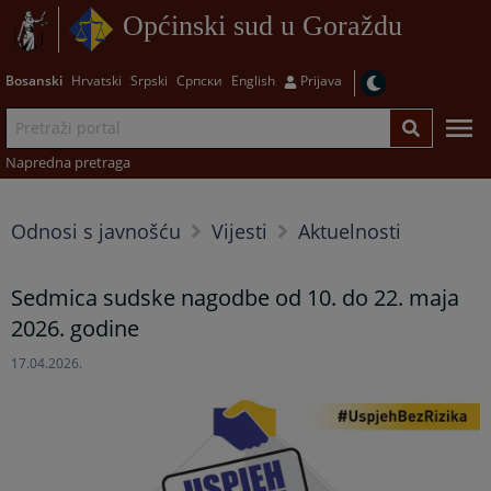
Općinski sud u Goraždu
Bosanski
Hrvatski
Srpski
Српски
English
Prijava
Napredna pretraga
Odnosi s javnošću
Vijesti
Aktuelnosti
Sedmica sudske nagodbe od 10. do 22. maja
2026. godine
17.04.2026.