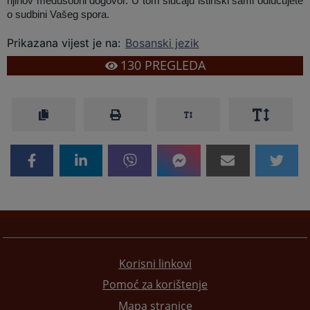
njihov međusobni dogovor. U tom slučaju istinski sami odlučujete
o sudbini Vašeg spora.
Prikazana vijest je na
:
Bosanski jezik
130
PREGLEDA
Korisni linkovi
Pomoć za korištenje
Mapa stranice