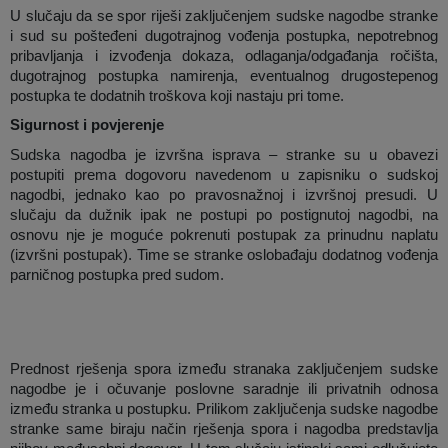
U slučaju da se spor riješi zaključenjem sudske nagodbe stranke
i sud su pošteđeni dugotrajnog vođenja postupka, nepotrebnog
pribavljanja i izvođenja dokaza, odlaganja/odgađanja ročišta,
dugotrajnog postupka namirenja, eventualnog drugostepenog
postupka te dodatnih troškova koji nastaju pri tome.
Sigurnost i povjerenje
Sudska nagodba je izvršna isprava – stranke su u obavezi
postupiti prema dogovoru navedenom u zapisniku o sudskoj
nagodbi, jednako kao po pravosnažnoj i izvršnoj presudi. U
slučaju da dužnik ipak ne postupi po postignutoj nagodbi, na
osnovu nje je moguće pokrenuti postupak za prinudnu naplatu
(izvršni postupak). Time se stranke oslobađaju dodatnog vođenja
parničnog postupka pred sudom.
Prednost rješenja spora između stranaka zaključenjem sudske
nagodbe je i očuvanje poslovne saradnje ili privatnih odnosa
između stranka u postupku. Prilikom zaključenja sudske nagodbe
stranke same biraju način rješenja spora i nagodba predstavlja