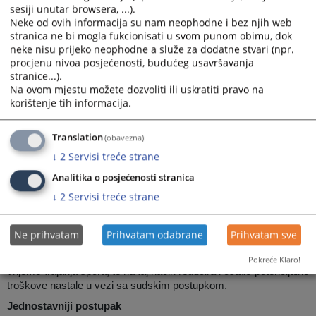
sesiji unutar browsera, ...).
-
zajedno sa suprotnom strankom, te zastupnikom
Neke od ovih informacija su nam neophodne i bez njih web
ukoliko ga imate, u toku navedenog perioda, pristupite
stranica ne bi mogla fukcionisati u svom punom obimu, dok
na sud sa prijedlogom za zaključenje sudske
neke nisu prijeko neophodne a služe za dodatne stvari (npr.
nagodbe.
procjenu nivoa posjećenosti, budućeg usavršavanja
stranice...).
Prednosti sudske nagodbe
Na ovom mjestu možete dozvoliti ili uskratiti pravo na
korištenje tih informacija.
Sudska nagodba predstavlja:
Kraći i efikasniji postupak
Translation
(obavezna)
Vaš spor se okončava zaključivanjem sudske nagodbe pred
↓
2
Servisi treće strane
prvostepenim sudom. Sporazum stranaka se unosi u zapisnik
koji stranke potpisuju. Sudska nagodba ima status izvršne
Analitika o posjećenosti stranica
isprave, bez drugostepenog žalbenog postupka u predmetu.
↓
2
Servisi treće strane
Jeftiniji postupak
Sudska nagodba je privilegovana sa aspekta plaćanja sudske
Ne prihvatam
Prihvatam odabrane
Prihvatam sve
takse, a prema odredbama Zakona o sudskim taksama.
Zaključivanje sporazuma među strankama znatno skraćuje
Pokreće Klaro!
vrijeme trajanja spora, te na taj način reducira i ostale potencijalne
troškove nastale u vezi sa sudskim postupkom.
Jednostavniji postupak