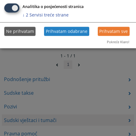
Analitika o posjećenosti stranica
↓
2
Servisi treće strane
Ne prihvatam
Prihvatam odabrane
Prihvatam sve
Pokreće Klaro!
1 - 1 / 1
1
Podnošenje pritužbi
Sudske takse
Pozivi
Sudski vještaci i tumači
Pravna pomoć