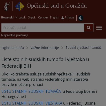
Općinski sud u Goraždu
Bosanski
Hrvatski
Srpski
Српски
English
Prijava
Napredna pretraga
Sudski vještaci i tumači
Oglasna ploča
Važne informacije
Liste stalnih sudskih tumača i vještaka u
Federaciji BiH
Ukoliko trebate usluge sudskih vještaka ili sudskih
tumača, na web stranici Federalnog ministarstva
pravde možete pronaći
LISTU STALNIH SUDSKIH TUMAČA
u Federaciji Bosne i
Hercegovine i
LISTU STALNIH SUDSKIH VJEŠTAKA
u Federaciji Bosne i