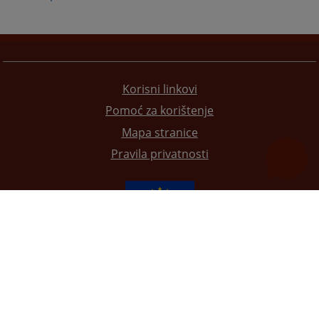
Korisni linkovi
Pomoć za korištenje
Mapa stranice
Pravila privatnosti
Redizajn web stranice je finansirala Evropska unija. Za njen sadržaj isključivo je odgovorno
Visoko sudsko i tužilačko vijeće BiH i ona ne odražava nužno stavove Evropske unije.
© 2021
Visoko sudsko i tužilačko vijeće