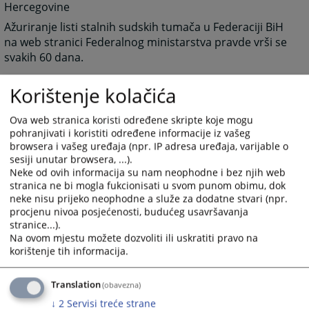
Hercegovine
Ažuriranje listi stalnih sudskih tumača u Federaciji BiH
na web stranici Federalnog ministarstva pravde vrši se
svakih 60 dana.
1389
PREGLEDA
Korištenje kolačića
Ova web stranica koristi određene skripte koje mogu
pohranjivati i koristiti određene informacije iz vašeg
browsera i vašeg uređaja (npr. IP adresa uređaja, varijable o
sesiji unutar browsera, ...).
Neke od ovih informacija su nam neophodne i bez njih web
Linkovi
stranica ne bi mogla fukcionisati u svom punom obimu, dok
neke nisu prijeko neophodne a služe za dodatne stvari (npr.
LISTA STALNIH SUDSKIH VJEŠTAKA
procjenu nivoa posjećenosti, budućeg usavršavanja
LISTA STALNIH SUDSKIH TUMAČA
stranice...).
Na ovom mjestu možete dozvoliti ili uskratiti pravo na
korištenje tih informacija.
Translation
(obavezna)
↓
2
Servisi treće strane