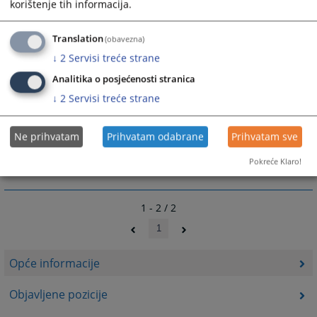
korištenje tih informacija.
Translation
(obavezna)
Trenutno nema upražnjenih pozicija u
↓
2
Servisi treće strane
Općinskom sudu u Goraždu
Analitika o posjećenosti stranica
↓
2
Servisi treće strane
3228
PREGLEDA
Ne prihvatam
Prihvatam odabrane
Prihvatam sve
Pokreće Klaro!
1 - 2 / 2
1
Opće informacije
Objavljene pozicije