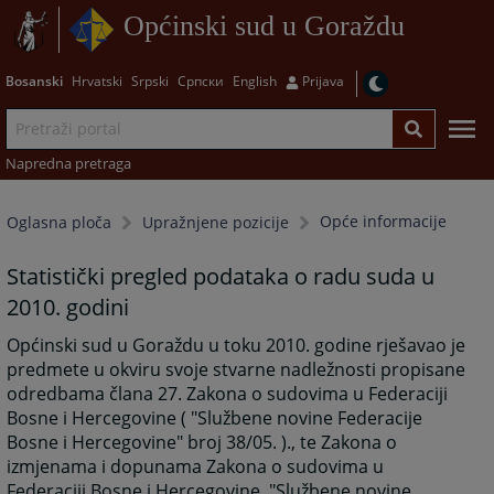
Općinski sud u Goraždu
Bosanski
Hrvatski
Srpski
Српски
English
Prijava
Napredna pretraga
Opće informacije
Oglasna ploča
Upražnjene pozicije
Statistički pregled podataka o radu suda u
2010. godini
Općinski sud u Goraždu u toku 2010. godine rješavao je
predmete u okviru svoje stvarne nadležnosti propisane
odredbama člana 27. Zakona o sudovima u Federaciji
Bosne i Hercegovine ( "Službene novine Federacije
Bosne i Hercegovine" broj 38/05. )., te Zakona o
izmjenama i dopunama Zakona o sudovima u
Federaciji Bosne i Hercegovine "Službene novine