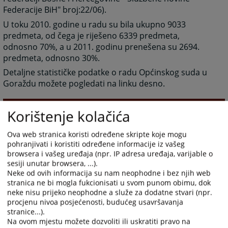
Federacije BiH" broj:22/06).
U toku 2010. godine u radu su bila ukupno 9033
predmeta, od čega je riješeno 6339 predmeta,
odnosno 70%, a u 2011. godinu prenešena su 2694.
predmeta, odnosno 30%.
Detaljne statističke podatke o radu Općinskog suda u
Goraždu možete pogledati na linku desno.
3355
PREGLEDA
Korištenje kolačića
Ova web stranica koristi određene skripte koje mogu
pohranjivati i koristiti određene informacije iz vašeg
browsera i vašeg uređaja (npr. IP adresa uređaja, varijable o
sesiji unutar browsera, ...).
Prateći dokumenti
Neke od ovih informacija su nam neophodne i bez njih web
stranica ne bi mogla fukcionisati u svom punom obimu, dok
Statistički podaci o radu Općinskog suda u Goraždu za
neke nisu prijeko neophodne a služe za dodatne stvari (npr.
procjenu nivoa posjećenosti, budućeg usavršavanja
2010. godinu
stranice...).
Na ovom mjestu možete dozvoliti ili uskratiti pravo na